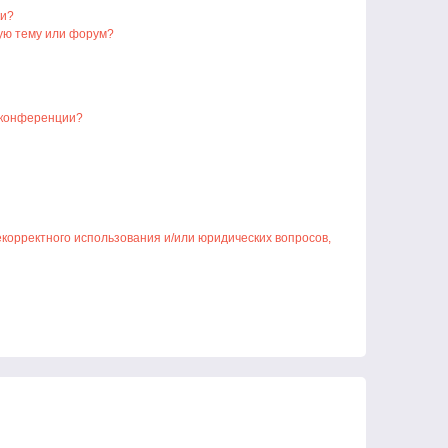
ки?
ую тему или форум?
 конференции?
екорректного использования и/или юридических вопросов,