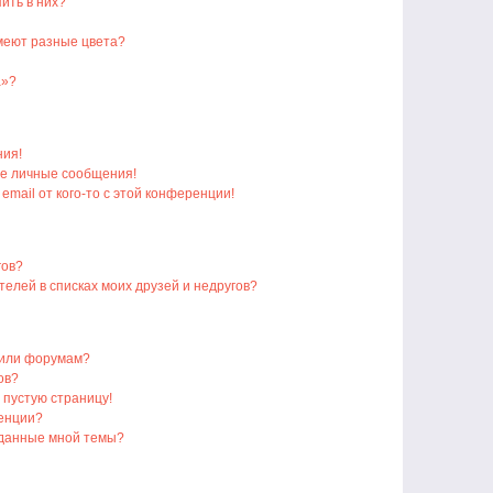
пить в них?
меют разные цвета?
а»?
ния!
е личные сообщения!
email от кого-то с этой конференции!
гов?
телей в списках моих друзей и недругов?
 или форумам?
ов?
 пустую страницу!
ренции?
зданные мной темы?