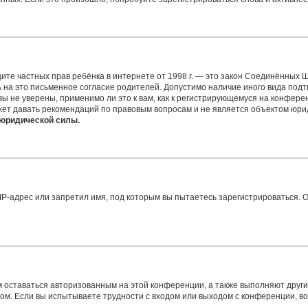
 защите частных прав ребёнка в интернете от 1998 г. — это закон Соединённых
на это письменное согласие родителей. Допустимо наличие иного вида подт
 не уверены, применимо ли это к вам, как к регистрирующемуся на конферен
жет давать рекомендаций по правовым вопросам и не является объектом юри
 юридической силы.
-адрес или запретил имя, под которым вы пытаетесь зарегистрироваться. О
м оставаться авторизованным на этой конференции, а также выполняют други
м. Если вы испытываете трудности с входом или выходом с конференции, во