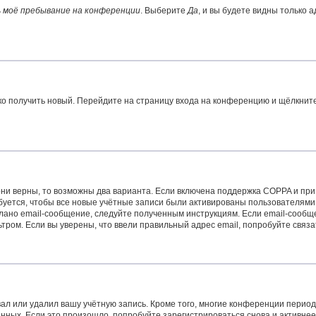
 моё пребывание на конференции
. Выберите
Да
, и вы будете видны только 
гко получить новый. Перейдите на страницу входа на конференцию и щёлкнит
ни верны, то возможны два варианта. Если включена поддержка COPPA и при р
уется, чтобы все новые учётные записи были активированы пользователями
лано email-сообщение, следуйте полученным инструкциям. Если email-сообще
тром. Если вы уверены, что ввели правильный адрес email, попробуйте связ
ал или удалил вашу учётную запись. Кроме того, многие конференции перио
ых. Если это произошло, попробуйте зарегистрироваться снова и активнее у