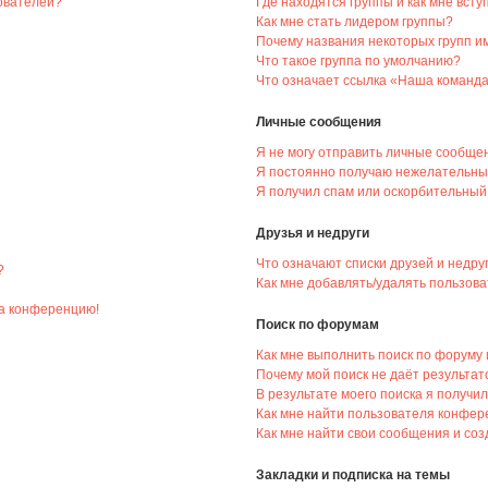
зователей?
Где находятся группы и как мне всту
Как мне стать лидером группы?
Почему названия некоторых групп и
Что такое группа по умолчанию?
Что означает ссылка «Наша команд
Личные сообщения
Я не могу отправить личные сообще
Я постоянно получаю нежелательны
Я получил спам или оскорбительный 
Друзья и недруги
Что означают списки друзей и недру
?
Как мне добавлять/удалять пользова
на конференцию!
Поиск по форумам
Как мне выполнить поиск по форуму
Почему мой поиск не даёт результат
В результате моего поиска я получил
Как мне найти пользователя конфе
Как мне найти свои сообщения и со
Закладки и подписка на темы