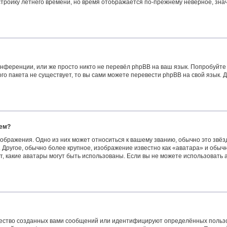
астройку летнего времени, но время отображается по-прежнему неверное, зна
нференции, или же просто никто не перевёл phpBB на ваш язык. Попробуйте
вого пакета не существует, то вы сами можете перевести phpBB на свой язык
нем?
ображения. Одно из них может относиться к вашему званию, обычно это звёзд
 Другое, обычно более крупное, изображение известно как «аватара» и обыч
сит, какие аватары могут быть использованы. Если вы не можете использоват
ество созданных вами сообщений или идентифицируют определённых пользо