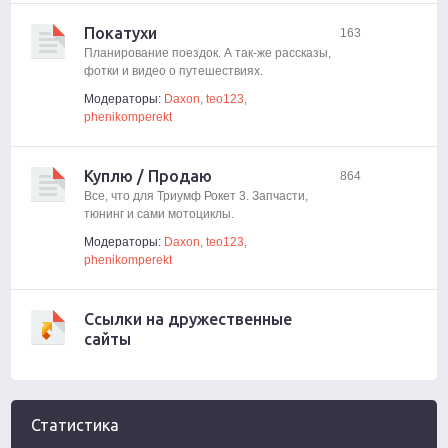
Покатухи
163
Планирование поездок. А так-же рассказы,
фотки и видео о путешествиях.
Модераторы:
Daxon
,
teo123
,
phenikomperekt
Куплю / Продаю
864
Все, что для Триумф Рокет 3. Запчасти,
тюнинг и сами мотоциклы.
Модераторы:
Daxon
,
teo123
,
phenikomperekt
Ссылки на дружественные
сайты
Статистика