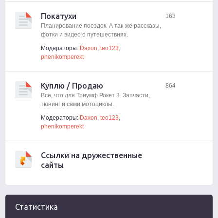
Покатухи
163
Планирование поездок. А так-же рассказы,
фотки и видео о путешествиях.
Модераторы:
Daxon
,
teo123
,
phenikomperekt
Куплю / Продаю
864
Все, что для Триумф Рокет 3. Запчасти,
тюнинг и сами мотоциклы.
Модераторы:
Daxon
,
teo123
,
phenikomperekt
Ссылки на дружественные
сайты
Статистика