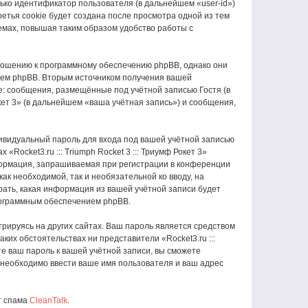
ько идентификатор пользователя (в дальнейшем «user-id»)
етья cookie будет создана после просмотра одной из тем
 темах, повышая таким образом удобство работы с
 отношению к программному обеспечению phpBB, однако они
ием phpBB. Вторым источником получения вашей
: сообщения, размещённые под учётной записью Гостя (в
кет 3» (в дальнейшем «ваша учётная запись») и сообщения,
ивидуальный пароль для входа под вашей учётной записью
ocket3.ru ::: Triumph Rocket 3 ::: Триумф Рокет 3»
ормация, запрашиваемая при регистрации в конференции
 как необходимой, так и необязательной ко вводу, на
брать, какая информация из вашей учётной записи будет
программным обеспечением phpBB.
рируясь на других сайтах. Ваш пароль является средством
каких обстоятельствах ни представители «Rocket3.ru :::
ете ваш пароль к вашей учётной записи, вы сможете
необходимо ввести ваше имя пользователя и ваш адрес
т спама
CleanTalk
.