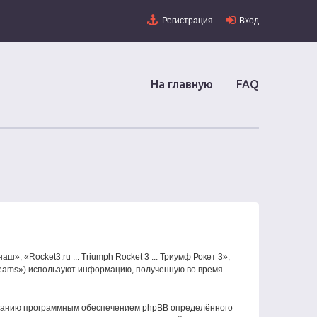
Регистрация
Вход
На главную
FAQ
», «Rocket3.ru ::: Triumph Rocket 3 ::: Триумф Рокет 3»,
 Teams») используют информацию, полученную во время
 созданию программным обеспечением phpBB определённого