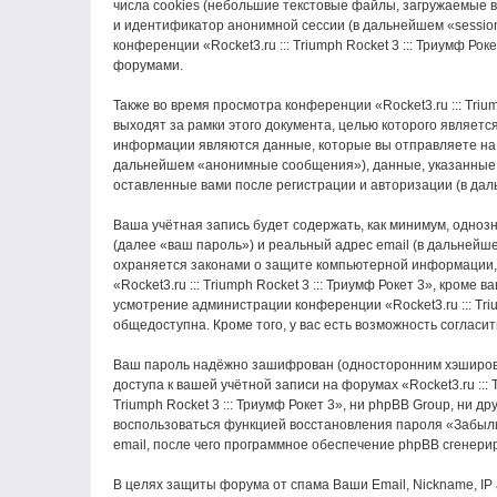
числа cookies (небольшие текстовые файлы, загружаемые в
и идентификатор анонимной сессии (в дальнейшем «session
конференции «Rocket3.ru ::: Triumph Rocket 3 ::: Триумф 
форумами.
Также во время просмотра конференции «Rocket3.ru ::: Tri
выходят за рамки этого документа, целью которого являе
информации являются данные, которые вы отправляете на 
дальнейшем «анонимные сообщения»), данные, указанные при
оставленные вами после регистрации и авторизации (в да
Ваша учётная запись будет содержать, как минимум, одно
(далее «ваш пароль») и реальный адрес email (в дальнейшем
охраняется законами о защите компьютерной информации,
«Rocket3.ru ::: Triumph Rocket 3 ::: Триумф Рокет 3», кром
усмотрение администрации конференции «Rocket3.ru ::: Triu
общедоступна. Кроме того, у вас есть возможность соглас
Ваш пароль надёжно зашифрован (односторонним хэширован
доступа к вашей учётной записи на форумах «Rocket3.ru ::: T
Triumph Rocket 3 ::: Триумф Рокет 3», ни phpBB Group, ни 
воспользоваться функцией восстановления пароля «Забыл
email, после чего программное обеспечение phpBB сгенери
В целях защиты форума от спама Ваши Email, Nickname, IP