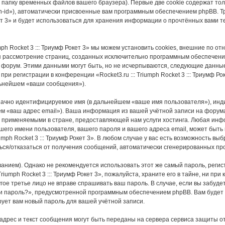
 папку временных файлов вашего браузера). Первые две cookie содержат тол
-id»), автоматически присвоенные вам программным обеспечением phpBB. Тр
Рокет 3» и будет использоваться для хранения информации о прочтённых вами
umph Rocket 3 ::: Триумф Рокет 3» мы можем установить cookies, внешние по
тся рассмотрение страниц, созданных исключительно программным обеспечен
форум. Этими данными могут быть, но не исчерпываются, следующие данные
 регистрации в конференции «Rocket3.ru ::: Triumph Rocket 3 ::: Триумф Ро
льнейшем «ваши сообщения»).
значно идентифицируемое имя (в дальнейшем «ваше имя пользователя»), инд
 «ваш адрес email»). Ваша информация из вашей учётной записи на форумах «R
 применяемыми в стране, предоставляющей нам услуги хостинга. Любая инф
е вашего имени пользователя, вашего пароля и вашего адреса email, может быть
mph Rocket 3 ::: Триумф Рокет 3». В любом случае у вас есть возможность вы
иться/отказаться от получения сообщений, автоматически сгенерированных 
ием). Однако не рекомендуется использовать этот же самый пароль, регист
riumph Rocket 3 ::: Триумф Рокет 3», пожалуйста, храните его в тайне, ни при 
другое третье лицо не вправе спрашивать ваш пароль. В случае, если вы забуд
и пароль?», предусмотренной программным обеспечением phpBB. Вам будет 
рует вам новый пароль для вашей учётной записи.
 адрес и текст сообщения могут быть переданы на сервера сервиса защиты о