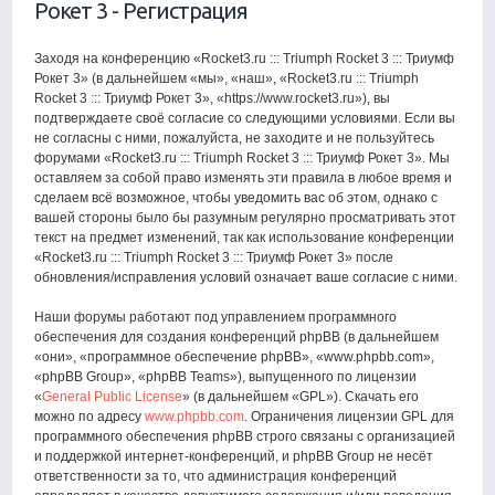
Рокет 3 - Регистрация
Заходя на конференцию «Rocket3.ru ::: Triumph Rocket 3 ::: Триумф
Рокет 3» (в дальнейшем «мы», «наш», «Rocket3.ru ::: Triumph
Rocket 3 ::: Триумф Рокет 3», «https://www.rocket3.ru»), вы
подтверждаете своё согласие со следующими условиями. Если вы
не согласны с ними, пожалуйста, не заходите и не пользуйтесь
форумами «Rocket3.ru ::: Triumph Rocket 3 ::: Триумф Рокет 3». Мы
оставляем за собой право изменять эти правила в любое время и
сделаем всё возможное, чтобы уведомить вас об этом, однако с
вашей стороны было бы разумным регулярно просматривать этот
текст на предмет изменений, так как использование конференции
«Rocket3.ru ::: Triumph Rocket 3 ::: Триумф Рокет 3» после
обновления/исправления условий означает ваше согласие с ними.
Наши форумы работают под управлением программного
обеспечения для создания конференций phpBB (в дальнейшем
«они», «программное обеспечение phpBB», «www.phpbb.com»,
«phpBB Group», «phpBB Teams»), выпущенного по лицензии
«
General Public License
» (в дальнейшем «GPL»). Скачать его
можно по адресу
www.phpbb.com
. Ограничения лицензии GPL для
программного обеспечения phpBB строго связаны с организацией
и поддержкой интернет-конференций, и phpBB Group не несёт
ответственности за то, что администрация конференций