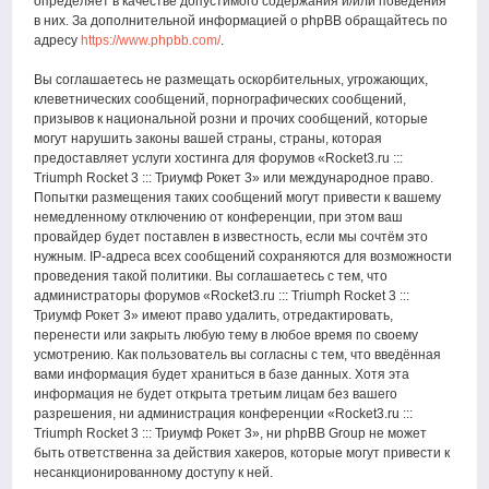
определяет в качестве допустимого содержания и/или поведения
в них. За дополнительной информацией о phpBB обращайтесь по
адресу
https://www.phpbb.com/
.
Вы соглашаетесь не размещать оскорбительных, угрожающих,
клеветнических сообщений, порнографических сообщений,
призывов к национальной розни и прочих сообщений, которые
могут нарушить законы вашей страны, страны, которая
предоставляет услуги хостинга для форумов «Rocket3.ru :::
Triumph Rocket 3 ::: Триумф Рокет 3» или международное право.
Попытки размещения таких сообщений могут привести к вашему
немедленному отключению от конференции, при этом ваш
провайдер будет поставлен в известность, если мы сочтём это
нужным. IP-адреса всех сообщений сохраняются для возможности
проведения такой политики. Вы соглашаетесь с тем, что
администраторы форумов «Rocket3.ru ::: Triumph Rocket 3 :::
Триумф Рокет 3» имеют право удалить, отредактировать,
перенести или закрыть любую тему в любое время по своему
усмотрению. Как пользователь вы согласны с тем, что введённая
вами информация будет храниться в базе данных. Хотя эта
информация не будет открыта третьим лицам без вашего
разрешения, ни администрация конференции «Rocket3.ru :::
Triumph Rocket 3 ::: Триумф Рокет 3», ни phpBB Group не может
быть ответственна за действия хакеров, которые могут привести к
несанкционированному доступу к ней.