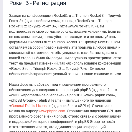
Рокет 3 - Регистрация
Заходя на конференцию «Rocket3.ru ::: Triumph Rocket 3 ::: Триумф
Рокет 3» (в дальнейшем «мы», «наш», «Rocket3.ru ::: Triumph
Rocket 3 ::: Триумф Рокет 3», «https://www.rocket3.ru»), вы
подтверждаете своё согласие со следующими условиями. Если вы
не согласны с ними, пожалуйста, не заходите и не пользуйтесь
форумами «Rocket3.ru ::: Triumph Rocket 3 ::: Триумф Рокет 3». Мы
оставляем за собой право изменять эти правила в любое время и
сделаем всё возможное, чтобы уведомить вас об этом, однако с
вашей стороны было бы разумным регулярно просматривать этот
текст на предмет изменений, так как использование конференции
«Rocket3.ru ::: Triumph Rocket 3 ::: Триумф Рокет 3» после
обновления/исправления условий означает ваше согласие с ними.
Наши форумы работают под управлением программного
обеспечения для создания конференций phpBB (в дальнейшем
«они», «программное обеспечение phpBB», «www.phpbb.com»,
«phpBB Group», «phpBB Teams»), выпущенного по лицензии
«
General Public License
» (в дальнейшем «GPL»). Скачать его
можно по адресу
www.phpbb.com
. Ограничения лицензии GPL для
программного обеспечения phpBB строго связаны с организацией
и поддержкой интернет-конференций, и phpBB Group не несёт
ответственности за то, что администрация конференций