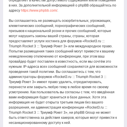
определяет в качестве допустимого содержания и/или поведения
в них. За дополнительной информацией о phpBB обращайтесь по
адресу
https://www.phpbb.com/
.
Вы соглашаетесь не размещать оскорбительных, угрожающих,
клеветнических сообщений, порнографических сообщений,
призывов к национальной розни и прочих сообщений, которые
могут нарушить законы вашей страны, страны, которая
предоставляет услуги хостинга для форумов «Rocket3.ru :::
Triumph Rocket 3 ::: Триумф Рокет 3» или международное право.
Попытки размещения таких сообщений могут привести к вашему
немедленному отключению от конференции, при этом ваш
провайдер будет поставлен в известность, если мы сочтём это
нужным. IP-адреса всех сообщений сохраняются для возможности
проведения такой политики. Вы соглашаетесь с тем, что
администраторы форумов «Rocket3.ru ::: Triumph Rocket 3 :::
Триумф Рокет 3» имеют право удалить, отредактировать,
перенести или закрыть любую тему в любое время по своему
усмотрению. Как пользователь вы согласны с тем, что введённая
вами информация будет храниться в базе данных. Хотя эта
информация не будет открыта третьим лицам без вашего
разрешения, ни администрация конференции «Rocket3.ru :::
Triumph Rocket 3 ::: Триумф Рокет 3», ни phpBB Group не может
быть ответственна за действия хакеров, которые могут привести к
несанкционированному доступу к ней.