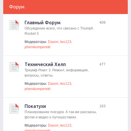
Форум
Главный Форум
409
Обсуждение всего, что связано с Triumph
Rocket 3
Модераторы:
Daxon
,
teo123
,
phenikomperekt
Технический Хелп
477
Триумф Рокет 3. Ремонт, информация,
вопросы, ответы.
Модераторы:
Daxon
,
teo123
,
phenikomperekt
Покатухи
163
Планирование поездок. А так-же рассказы,
фотки и видео о путешествиях.
Модераторы:
Daxon
,
teo123
,
phenikomperekt