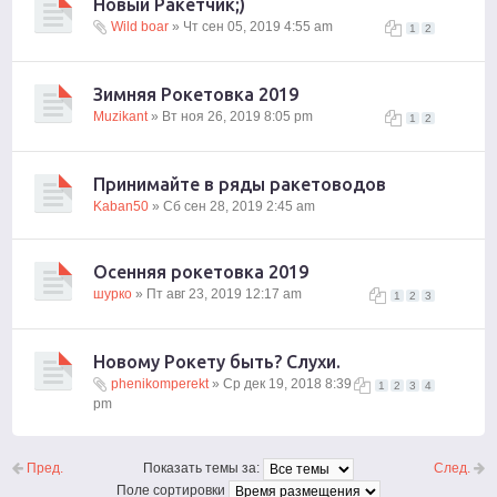
Новый Ракетчик;)
Wild boar
» Чт сен 05, 2019 4:55 am
1
2
Зимняя Рокетовка 2019
Muzikant
» Вт ноя 26, 2019 8:05 pm
1
2
Принимайте в ряды ракетоводов
Kaban50
» Сб сен 28, 2019 2:45 am
Осенняя рокетовка 2019
шурко
» Пт авг 23, 2019 12:17 am
1
2
3
Новому Рокету быть? Слухи.
phenikomperekt
» Ср дек 19, 2018 8:39
1
2
3
4
pm
Пред.
След.
Показать темы за:
Поле сортировки