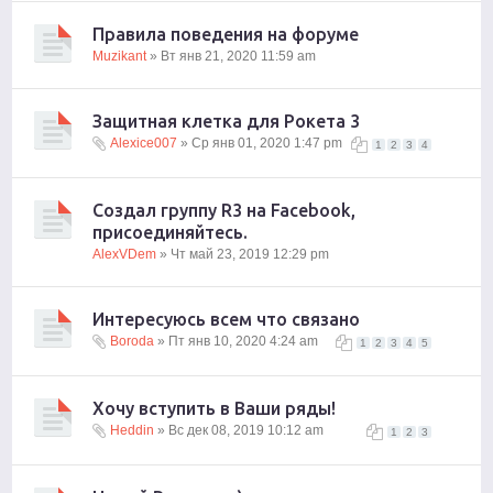
Правила поведения на форуме
Muzikant
» Вт янв 21, 2020 11:59 am
Защитная клетка для Рокета 3
Alexice007
» Ср янв 01, 2020 1:47 pm
1
2
3
4
Создал группу R3 на Facebook,
присоединяйтесь.
AlexVDem
» Чт май 23, 2019 12:29 pm
Интересуюсь всем что связано
Boroda
» Пт янв 10, 2020 4:24 am
1
2
3
4
5
Хочу вступить в Ваши ряды!
Heddin
» Вс дек 08, 2019 10:12 am
1
2
3