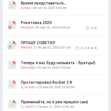
Время представиться...
ezzduk
» Вт окт 20, 2020 6:03 pm
Рокетовка 2020
Muzikant
» Вт июн 16, 2020 6:04 pm
1
2
ПРОШУ СОВЕТА!!!
MIKHAIL Z
» Вс авг 02, 2020 3:37 pm
1
2
3
4
5
Теперь я вас буду называть - братцы!)
ЕвгенийД
» Пн авг 10, 2020 6:50 pm
Протестировал Rocket 3 R
el dude
» Сб июн 06, 2020 10:43 pm
Принимайте, не я уже пришёл сам)
Omk57
» Ср июн 17, 2020 12:45 am