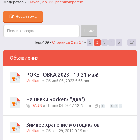
Модераторы:
Daxon
,
teo123
,
phenikomperekt
Новая тема
Тем: 409 •
Страница
2
из
17
•
1
2
3
4
5
...
17
Объявления
РОКЕТОВКА 2023 - 19-21 мая!
Muzikant
» Сб май 06, 2023 5:55 pm
Нашивки Rocket3 "два")
DAUN
» Пт янв 06, 2017 12:45 am
...
1
6
7
8
Зимнее хранение мотоциклов
Muzikant
» Сб сен 29, 2012 9:19 am