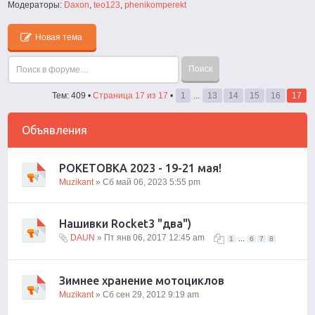
Модераторы:
Daxon
,
teo123
,
phenikomperekt
Новая тема
Тем: 409 •
Страница
17
из
17
•
1
...
13
14
15
16
17
Объявления
РОКЕТОВКА 2023 - 19-21 мая!
Muzikant
» Сб май 06, 2023 5:55 pm
Нашивки Rocket3 "два")
DAUN
» Пт янв 06, 2017 12:45 am
...
1
6
7
8
Зимнее хранение мотоциклов
Muzikant
» Сб сен 29, 2012 9:19 am