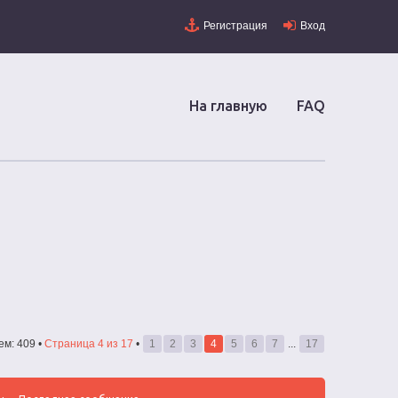
Регистрация
Вход
На главную
FAQ
ем: 409 •
Страница
4
из
17
•
1
2
3
4
5
6
7
...
17