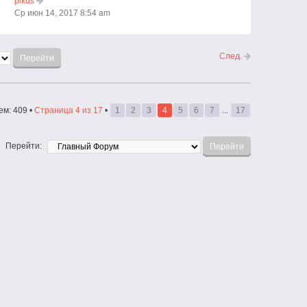
pikus
Ср июн 14, 2017 8:54 am
След.
ем: 409 •
Страница
4
из
17
•
1
2
3
4
5
6
7
...
17
Перейти: