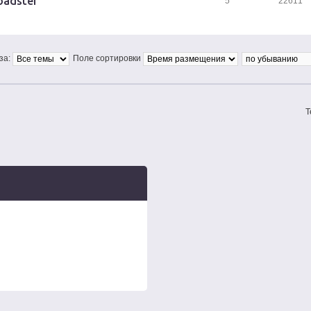
oadster
5
22611
за:
Поле сортировки
Т