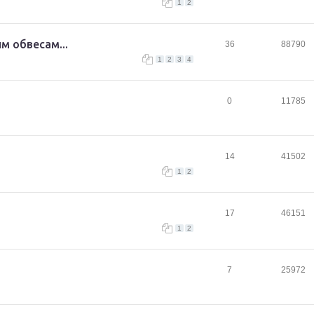
1
2
 обвесам...
36
88790
1
2
3
4
0
11785
14
41502
1
2
17
46151
1
2
7
25972