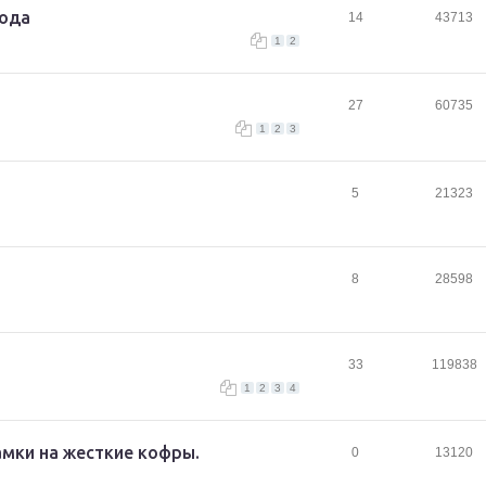
года
14
43713
1
2
27
60735
1
2
3
5
21323
8
28598
33
119838
1
2
3
4
амки на жесткие кофры.
0
13120