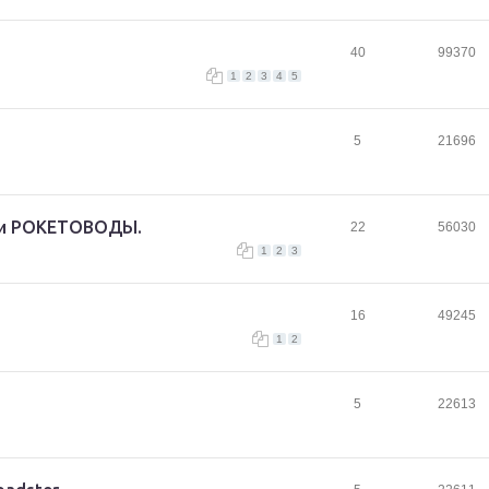
40
99370
1
2
3
4
5
5
21696
еги РОКЕТОВОДЫ.
22
56030
1
2
3
16
49245
1
2
5
22613