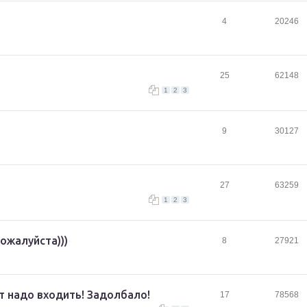
4
20246
25
62148
1
2
3
9
30127
27
63259
1
2
3
ожалуйста)))
8
27921
т надо входить! Задолбало!
17
78568