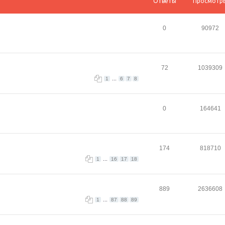
Ответы
Просмотр
0
90972
72
1039309
...
1
6
7
8
0
164641
174
818710
...
1
16
17
18
889
2636608
...
1
87
88
89