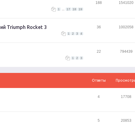
188
1541020
...
1
17
18
19
й Triumph Rocket 3
36
1002058
1
2
3
4
22
794439
1
2
3
Ответы
Просмотр
4
17708
5
20853