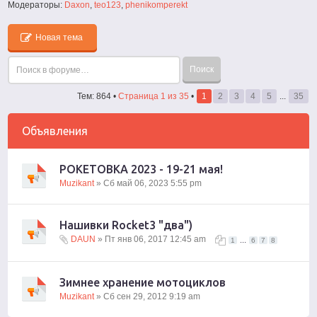
Модераторы:
Daxon
,
teo123
,
phenikomperekt
Новая тема
Тем: 864 •
Страница
1
из
35
•
1
2
3
4
5
...
35
Объявления
РОКЕТОВКА 2023 - 19-21 мая!
Muzikant
» Сб май 06, 2023 5:55 pm
Нашивки Rocket3 "два")
DAUN
» Пт янв 06, 2017 12:45 am
...
1
6
7
8
Зимнее хранение мотоциклов
Muzikant
» Сб сен 29, 2012 9:19 am