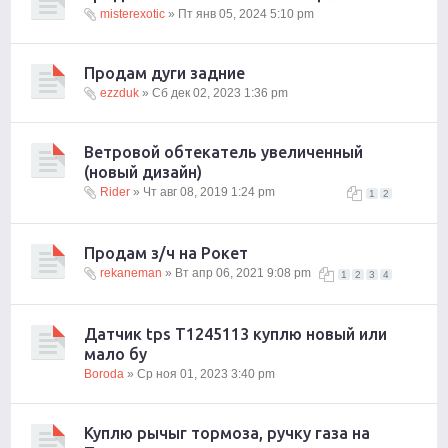
misterexotic
» Пт янв 05, 2024 5:10 pm
Продам дуги задние
ezzduk
» Сб дек 02, 2023 1:36 pm
Ветровой обтекатель увеличенный
(новый дизайн)
Rider
» Чт авг 08, 2019 1:24 pm
1
2
Продам з/ч на Рокет
rekaneman
» Вт апр 06, 2021 9:08 pm
1
2
3
4
Датчик tps Т1245113 куплю новый или
мало бу
Boroda
» Ср ноя 01, 2023 3:40 pm
Куплю рычыг тормоза, ручку газа на