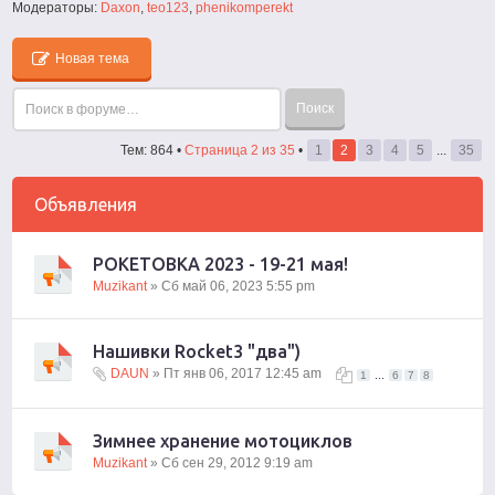
Модераторы:
Daxon
,
teo123
,
phenikomperekt
Новая тема
Тем: 864 •
Страница
2
из
35
•
1
2
3
4
5
...
35
Объявления
РОКЕТОВКА 2023 - 19-21 мая!
Muzikant
» Сб май 06, 2023 5:55 pm
Нашивки Rocket3 "два")
DAUN
» Пт янв 06, 2017 12:45 am
...
1
6
7
8
Зимнее хранение мотоциклов
Muzikant
» Сб сен 29, 2012 9:19 am