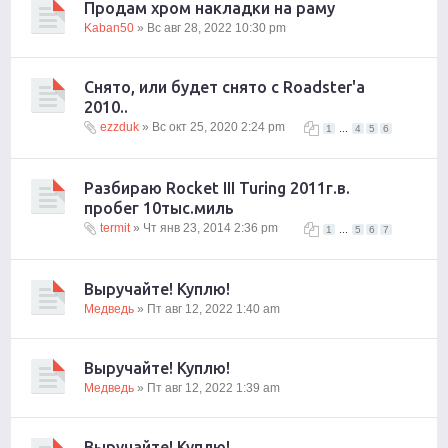
Продам хром накладки на раму
Kaban50
» Вс авг 28, 2022 10:30 pm
Снято, или будет снято с Roadster'a
2010..
ezzduk
» Вс окт 25, 2020 2:24 pm
...
1
4
5
6
Разбираю Rocket III Turing 2011г.в.
пробег 10тыс.миль
termit
» Чт янв 23, 2014 2:36 pm
...
1
5
6
7
Выручайте! Куплю!
Медведь
» Пт авг 12, 2022 1:40 am
Выручайте! Куплю!
Медведь
» Пт авг 12, 2022 1:39 am
Выручайте! Куплю!