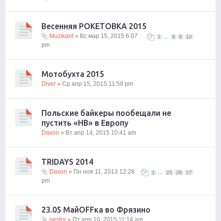
Весенняя РОКЕТОВКА 2015
Muzikant
» Вс мар 15, 2015 6:07
...
1
8
9
10
pm
Мотобухта 2015
Diver
» Ср апр 15, 2015 11:59 pm
Польские байкеры пообещали не
пустить «НВ» в Европу
Daxon
» Вт апр 14, 2015 10:41 am
TRIDAYS 2014
Daxon
» Пн ноя 11, 2013 12:28
...
1
25
26
27
pm
23.05 МайOFFка во Фрязино
nestor
» Пт апр 10, 2015 11:14 am