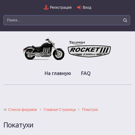
Регистрация
Вход
На главную
FAQ
Список форумов
Главная Страница
Покатухи
Покатухи