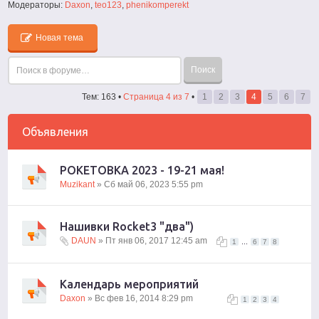
Модераторы:
Daxon
,
teo123
,
phenikomperekt
Новая тема
Тем: 163 •
Страница
4
из
7
•
1
2
3
4
5
6
7
Объявления
РОКЕТОВКА 2023 - 19-21 мая!
Muzikant
» Сб май 06, 2023 5:55 pm
Нашивки Rocket3 "два")
DAUN
» Пт янв 06, 2017 12:45 am
...
1
6
7
8
Календарь мероприятий
Daxon
» Вс фев 16, 2014 8:29 pm
1
2
3
4