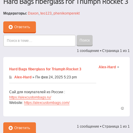
Hard Bags fiberglass for Triumph Rocket 3
Модераторы:
Daxon
,
teo123
,
phenikomperekt
Ответить
1 сообщение • Страница
1
из
1
Alex-Hard
Hard Bags fiberglass for Triumph Rocket 3
Alex-Hard
» Пн фев 24, 2025 5:23 pm
Сай для покупателей из России :
https://alexcustombags.ru/
Website:
https://alexcustombags.com/
Вернут
к
началу
1 сообщение • Страница
1
из
1
Ответить