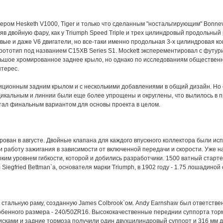
ером Hesketh V1000, Tiger и только что сделанным "ностальгирующим" Bonnevi
 взяв двойную фару, как у Triumph Speed Triple и трех цилиндровый продольны
вые и даже V6 двигатели, но все-таки именно продольная 3-х цилиндровая к
рототип под названием C15XB Series S1. Mockett эксперементировал с футу
ольшое хромированное заднее крыло, но однако по исследованиям общественн
нтерес.
иционным задним крылом и с несколькими добавлениями в общий дизайн. Но 
икальным и линнии были еще более упрощены и округлены, что вылилось в п
ал финальным вариантом для основы проекта в целом.
рован в августе. Двойные клапана для каждого впускного коллектора были ис
и работу зажигания в зависимости от включенной передачи и скорости. Уже н
оким уровнем гибкости, которой и добились разработчики. 1500 ватный старте
iegfried Bettman`a, основателя марки Triumph, в 1902 году - 1.75 лошадиной 
стальную раму, созданную James Colbrook`ом. Andy Earnshaw был ответстве
собенного размера - 240/50ZR16. Высококачественные переднии суппорта тор
исками и задние тормоза получили один двухцилиндровый суппорт и 316 мм 