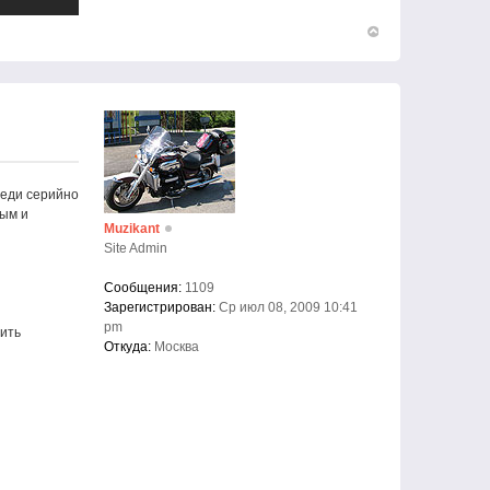
Вернуться
к
началу
реди серийно
ным и
Muzikant
Site Admin
Сообщения:
1109
Зарегистрирован:
Ср июл 08, 2009 10:41
pm
вить
Откуда:
Москва