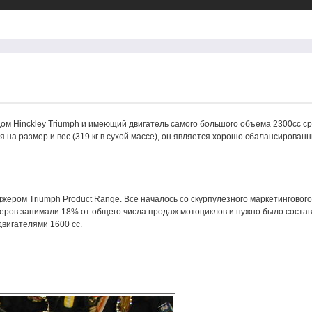
дом Hinckley Triumph и имеющий двигатель самого большого объема 2300сс с
 на размер и вес (319 кг в сухой массе), он является хорошо сбалансирован
жером Triumph Product Range. Все началось со скурпулезного маркетингового
зеров занимали 18% от общего числа продаж мотоциклов и нужно было соста
двигателями 1600 сс.