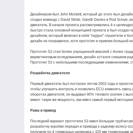
Дизайнером был John Mockett, который до этого был дизайн
создал команду с David Stride, Gareth Davies и Rod Scivye,
двигатель. В начале проекта рассматривались 4-х цилиндро
быстро стала основной концепцией проекта и был создан п
дизайном, который включал в себя "raygun" глушители и б
дизайн не понравился, хотя прототип и привлек большой и
Прототип S2 стал более упрощенной версией с более трад
маркетинговым иследованиям, дизайн остался слишком рад
Прототип S3 с небольшими последующими изменениями, ст
Разработка двигателя
Первый двигатель был построен летом 2002 года и проести
чтобы улучшить контроль и позволить ECU изменять смесь 
оборотах двигателя, он выдавал 90% тягового усилия с выс
имеет такую же мощность, как имел самый первый мотоцикл S
Рама и привод
Последний вариант прототипа S3 имел большую трубчатую 
разработку коробки передач и привода к заднему колесу о
получили по 4 тормозных цилиндра с 320 мм тормозными д