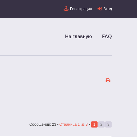
Регистрация
Вход
На главную
FAQ
Сообщений: 23 •
Страница
1
из
3
•
1
2
3