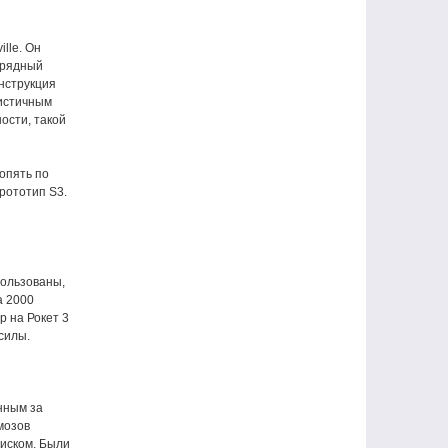
lle. Он
й рядный
онструкция
ристичным
ости, такой
опять по
рототип S3.
пользованы,
а 2000
р на Рокет 3
силы.
нным за
мозов
диском. Были