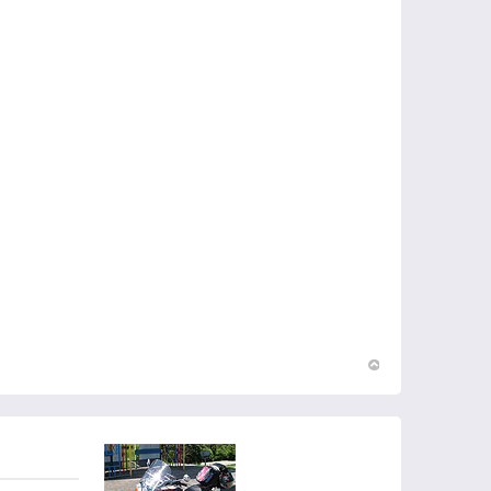
Вернуться
к
началу