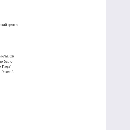
зкий центр
циклы. Он
ие было
м Года"
 Рокет 3