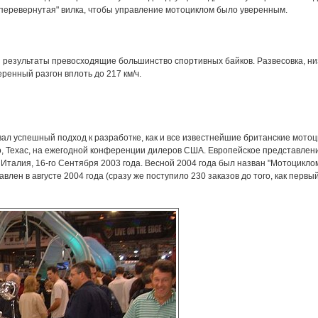
"перевернутая" вилка, чтобы управление мотоциклом было уверенным.
и результаты превосходящие большинство спортивных байков. Развесовка, ни
ренный разгон вплоть до 217 км/ч.
овал успешный подход к разработке, как и все известнейшие британские мото
ио, Техас, на ежегодной конференции дилеров США. Европейское представлен
талия, 16-го Сентября 2003 года. Весной 2004 года был назван "Мотоцикло
лен в августе 2004 года (сразу же поступило 230 заказов до того, как первый