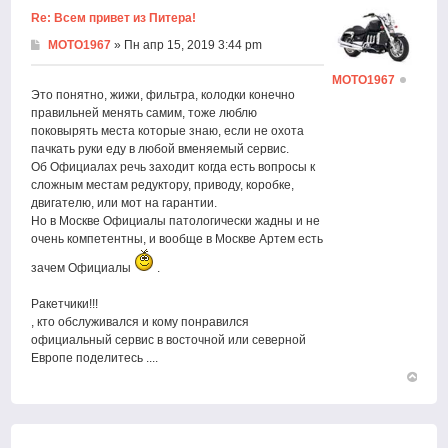
Re: Всем привет из Питера!
MOTO1967
» Пн апр 15, 2019 3:44 pm
MOTO1967
Это понятно, жижи, фильтра, колодки конечно
правильней менять самим, тоже люблю
поковырять места которые знаю, если не охота
пачкать руки еду в любой вменяемый сервис.
Об Официалах речь заходит когда есть вопросы к
сложным местам редуктору, приводу, коробке,
двигателю, или мот на гарантии.
Но в Москве Официалы патологически жадны и не
очень компетентны, и вообще в Москве Артем есть
зачем Официалы
.
Ракетчики!!!
, кто обслуживался и кому понравился
официальный сервис в восточной или северной
Европе поделитесь ....
Вернут
к
началу