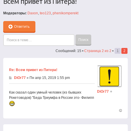
Всем привет из Питера!
Модераторы:
Daxon
,
teo123
,
phenikomperekt
Ответить
Сообщений: 15 •
Страница
2
из
2
•
1
2
Re: Всем привет из Питера!
DiOr77
» Пн апр 15, 2019 1:55 pm
DiOr77
Как сказал один умный человек (из бывших
Рокетоводов) "Беда Триумфа в России это- Филипп
Вернут
к
началу