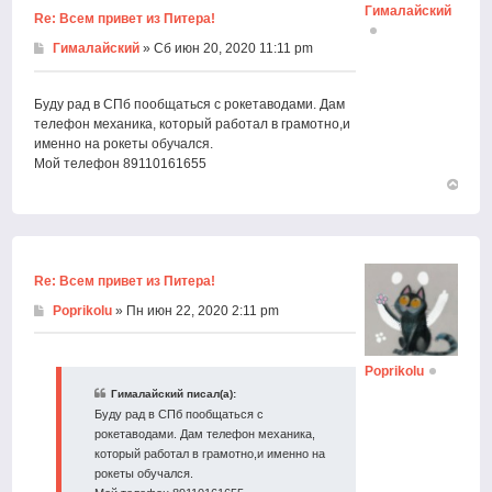
Гималайский
Re: Всем привет из Питера!
Гималайский
» Сб июн 20, 2020 11:11 pm
Буду рад в СПб пообщаться с рокетаводами. Дам
телефон механика, который работал в грамотно,и
именно на рокеты обучался.
Мой телефон 89110161655
Вернут
к
началу
Re: Всем привет из Питера!
Poprikolu
» Пн июн 22, 2020 2:11 pm
Poprikolu
Гималайский писал(а):
Буду рад в СПб пообщаться с
рокетаводами. Дам телефон механика,
который работал в грамотно,и именно на
рокеты обучался.