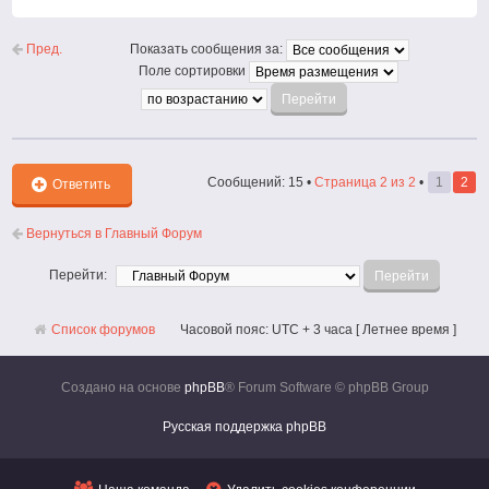
Вернут
к
началу
Пред.
Показать сообщения за:
Поле сортировки
Сообщений: 15 •
Страница
2
из
2
•
1
2
Ответить
Вернуться в Главный Форум
Перейти:
Список форумов
Часовой пояс: UTC + 3 часа [ Летнее время ]
Создано на основе
phpBB
® Forum Software © phpBB Group
Русская поддержка phpBB