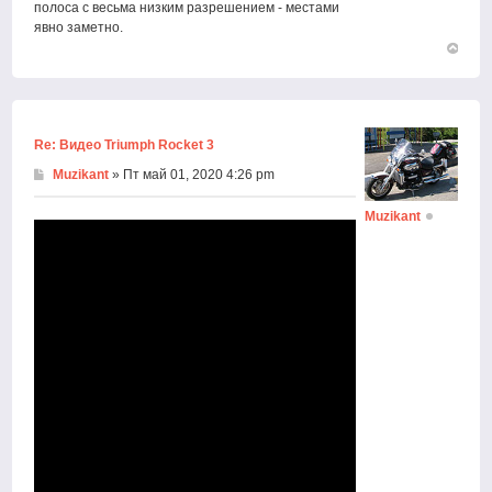
полоса с весьма низким разрешением - местами
явно заметно.
Вернут
к
началу
Re: Видео Triumph Rocket 3
Muzikant
» Пт май 01, 2020 4:26 pm
Muzikant