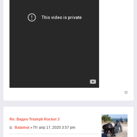
Вернут
к
началу
Re: Видео Triumph Rocket 3
Balamut
» Пт апр 17, 2020 3:57 pm