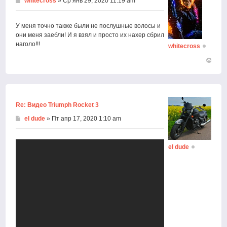
whitecross
» Ср янв 29, 2020 11:19 am
У меня точно также были не послушные волосы и
они меня заебли! И я взял и просто их нахер сбрил
наголо!!!
whitecross
Вернут
к
началу
Re: Видео Triumph Rocket 3
el dude
» Пт апр 17, 2020 1:10 am
el dude