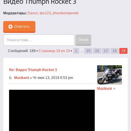
Видео Triumph Rocket 3
Модераторы:
Daxon
,
teo123
,
phenikomperekt
Ответить
Сообщений: 189 •
Страница
19
из
19
•
1
...
15
16
17
18
19
Re: Видео Triumph Rocket 3
Muzikant
» Чт июн 13, 2019 6:53 pm
Muzikant