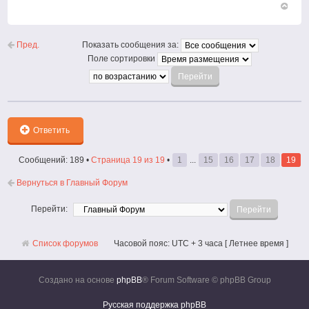
Вернут
к
началу
Пред.
Показать сообщения за:
Поле сортировки
Ответить
Сообщений: 189 •
Страница
19
из
19
•
1
...
15
16
17
18
19
Вернуться в Главный Форум
Перейти:
Список форумов
Часовой пояс: UTC + 3 часа [ Летнее время ]
Создано на основе
phpBB
® Forum Software © phpBB Group
Русская поддержка phpBB