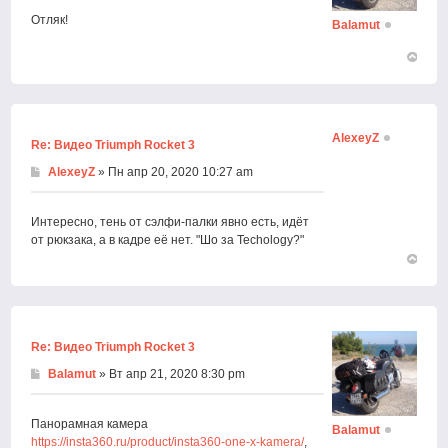
Отляк!
Balamut
Вернут
к
началу
AlexeyZ
Re: Видео Triumph Rocket 3
AlexeyZ
» Пн апр 20, 2020 10:27 am
Интересно, тень от сэлфи-палки явно есть, идёт
от рюкзака, а в кадре её нет. "Шо за Techology?"
Вернут
к
началу
Re: Видео Triumph Rocket 3
Balamut
» Вт апр 21, 2020 8:30 pm
Панорамная камера
Balamut
https://insta360.ru/product/insta360-one-x-kamera/
,