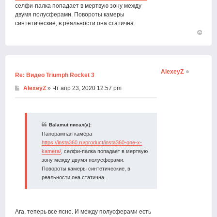
селфи-палка попадает в мертвую зону между
двумя полусферами. Повороты камеры
синтетические, в реальности она статична.
Вернут
к
началу
AlexeyZ
Re: Видео Triumph Rocket 3
AlexeyZ
» Чт апр 23, 2020 12:57 pm
Balamut писал(а):
Панорамная камера
https://insta360.ru/product/insta360-one-x-
kamera/
, селфи-палка попадает в мертвую
зону между двумя полусферами.
Повороты камеры синтетические, в
реальности она статична.
Ага, теперь все ясно. И между полусферами есть