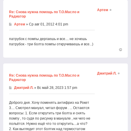
началу
Артем
Re: Снова нужна помощь по Т.О.Масло и
Радиатор
Артем
» Ср авг 01, 2012 4:01 pm
патрубок с помпы дергаешь и все.... не хочешь
патрубок - три болта помпы откручиваешь и все...)
Вернут
к
началу
Дмитрий Л.
Re: Снова нужна помощь по Т.О.Масло и
Радиатор
Дмитрий Л.
» Вс май 28, 2023 1:57 pm
Доброго дня. Хочу поменять антифриз на Рокет
3.... Смотрел мануал, читал форум . ... Остаются
вопросы: 1. Если открутить три болта и снять
помпу , то судя по рисунку в мануале , ни чего не
польётся. Нужно ещё что то открутить....а что?
2. Как выглядит этот болтик над термостатом