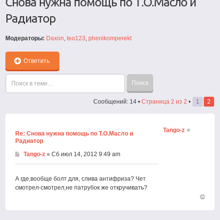
Снова нужна помощь по Т.О.Масло и
Радиатор
Модераторы:
Daxon
,
teo123
,
phenikomperekt
Ответить
Сообщений: 14 •
Страница
2
из
2
•
1
2
Tango-z
Re: Снова нужна помощь по Т.О.Масло и
Радиатор
Tango-z
» Сб июл 14, 2012 9:49 am
А где,вообще болт для, слива антифриза? Чет
смотрел-смотрел,не патрубок же откручивать?
Вернут
к