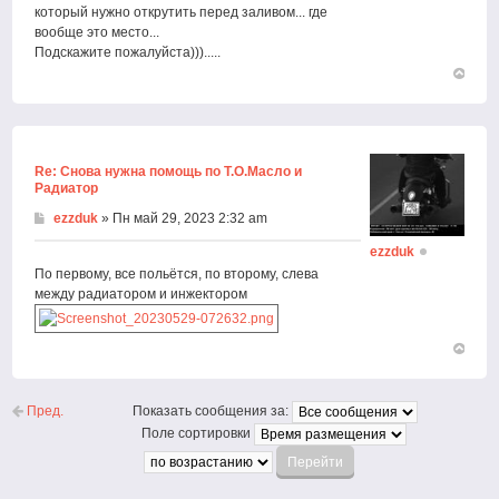
который нужно открутить перед заливом... где
вообще это место...
Подскажите пожалуйста))).....
Вернут
к
началу
Re: Снова нужна помощь по Т.О.Масло и
Радиатор
ezzduk
» Пн май 29, 2023 2:32 am
ezzduk
По первому, все польётся, по второму, слева
между радиатором и инжектором
Вернут
к
началу
Пред.
Показать сообщения за:
Поле сортировки