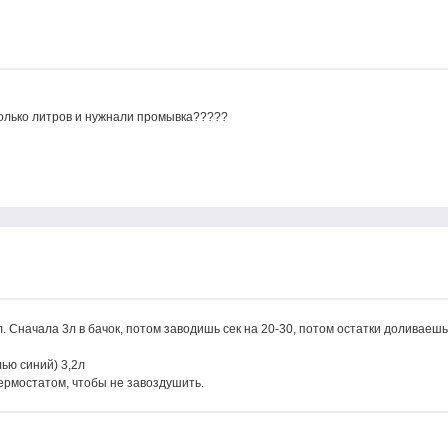
колько литров и нужнали промывка?????
. Сначала 3л в бачок, потом заводишь сек на 20-30, потом остатки доливаешь
ью синий) 3,2л
термостатом, чтобы не завоздушить.