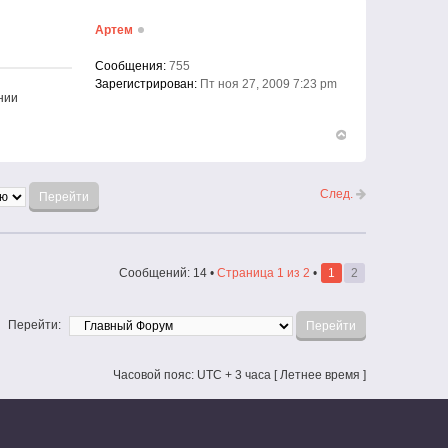
началу
Артем
Сообщения:
755
Зарегистрирован:
Пт ноя 27, 2009 7:23 pm
нии
Вернуться
к
началу
След.
Сообщений: 14 •
Страница
1
из
2
•
1
2
Перейти:
Часовой пояс: UTC + 3 часа [ Летнее время ]