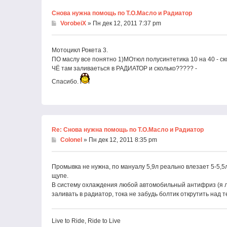
Снова нужна помощь по Т.О.Масло и Радиатор
VorobeiX
» Пн дек 12, 2011 7:37 pm
Мотоцикл Рокета 3.
ПО маслу все понятно 1)МОтюл полусинтетика 10 на 40 - с
ЧЁ там заливаеться в РАДИАТОР и сколько????? -
Спасибо.
Re: Снова нужна помощь по Т.О.Масло и Радиатор
Colonel
» Пн дек 12, 2011 8:35 pm
Промывка не нужна, по мануалу 5,9л реально влезает 5-5,5л
щупе.
В систему охлаждения любой автомобильный антифриз (я л
заливать в радиатор, тока не забудь болтик открутить над 
Live to Ride, Ride to Live