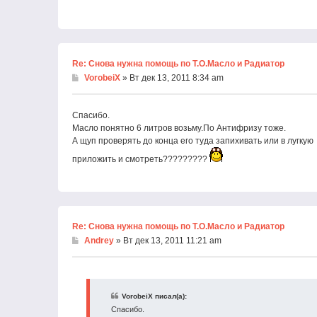
Re: Снова нужна помощь по Т.О.Масло и Радиатор
VorobeiX
» Вт дек 13, 2011 8:34 am
Cпасибо.
Масло понятно 6 литров возьму.По Антифризу тоже.
А щуп проверять до конца его туда запихивать или в лугкую
приложить и смотреть?????????
Re: Снова нужна помощь по Т.О.Масло и Радиатор
Andrey
» Вт дек 13, 2011 11:21 am
VorobeiX писал(а):
Cпасибо.