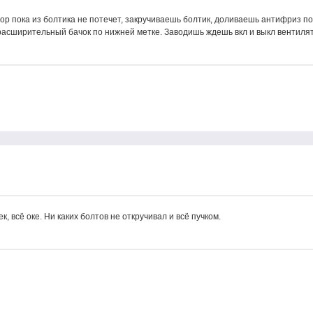
р пока из болтика не потечет, закручиваешь болтик, доливаешь антифриз по
расширительный бачок по нижней метке. Заводишь ждешь вкл и выкл вентилят
 всё оке. Ни каких болтов не откручивал и всё пучком.