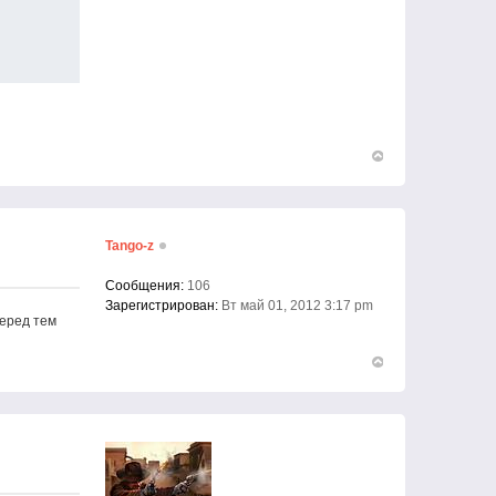
Вернуться
к
началу
Tango-z
Сообщения:
106
Зарегистрирован:
Вт май 01, 2012 3:17 pm
перед тем
Вернуться
к
началу