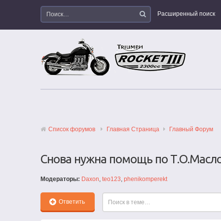
Расширенный поиск
Список форумов
Главная Страница
Главный Форум
Снова нужна помощь по Т.О.Масло
Модераторы:
Daxon
,
teo123
,
phenikomperekt
Ответить