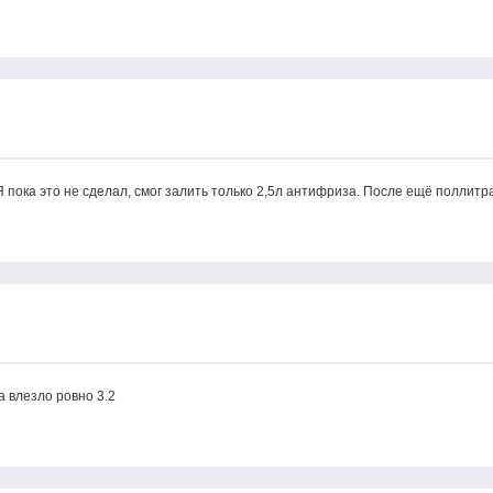
Я пока это не сделал, смог залить только 2,5л антифриза. После ещё поллитра
а влезло ровно 3.2