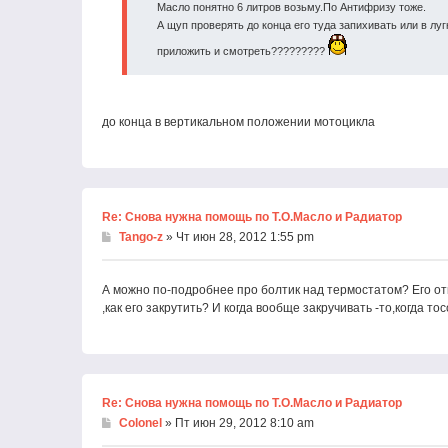
Масло понятно 6 литров возьму.По Антифризу тоже.
А щуп проверять до конца его туда запихивать или в лу
приложить и смотреть?????????
до конца в вертикальном положении мотоцикла
Re: Снова нужна помощь по Т.О.Масло и Радиатор
Tango-z
» Чт июн 28, 2012 1:55 pm
А можно по-подробнее про болтик над термостатом? Его от
,как его закрутить? И когда вообще закручивать -то,когда то
Re: Снова нужна помощь по Т.О.Масло и Радиатор
Colonel
» Пт июн 29, 2012 8:10 am