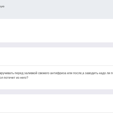
гкую
кручивать перед заливкой свежего антифриза или после,а заводить надо ли 
сол потечет из него?