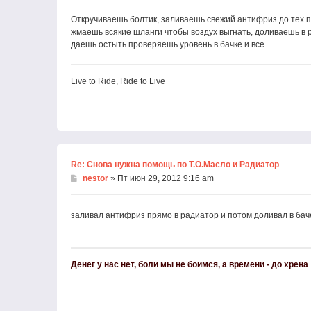
Откручиваешь болтик, заливаешь свежий антифриз до тех по
жмаешь всякие шланги чтобы воздух выгнать, доливаешь в 
даешь остыть проверяешь уровень в бачке и все.
Live to Ride, Ride to Live
Re: Снова нужна помощь по Т.О.Масло и Радиатор
nestor
» Пт июн 29, 2012 9:16 am
заливал антифриз прямо в радиатор и потом доливал в бачек,
Денег у нас нет, боли мы не боимся, а времени - до хрена