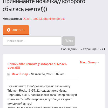
Принимайте новичка,у которого
сбылась мечта!)))
Модераторы:
Daxon
,
teo123
,
phenikomperekt
Ответить
Сообщений: 8 • Страница
1
из
1
Макс Зизер
Принимайте новичка,у которого сбылась
мечта!)))
Макс Зизер
» Чт июн 24, 2021 8:07 am
Всем привет!Приобрел по случаю свою мечту
Triumph Rocket 3 GT, 21 года,до этого была
Вирага(ну очень давно),затем Кава Зизер 600,ну и
крайняя СиБиХа литровая,и тут бац и аж два с
половиной литра!