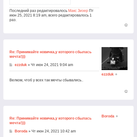
Последний раз редактировалось
Макс Зизер
Пт
июн 25, 2021 8:19 am, всего редактировалось 1
раз.
Вернут
к
началу
Re: Принимайте новичка,у которого сбылась
мечта!)))
ezzduk
» Чт июн 24, 2021 9:04 am
ezzduk
Велком, чтоб у всех так мечты сбывались..
Вернут
к
началу
Boroda
Re: Принимайте новичка,у которого сбылась
мечта!)))
Boroda
» Чт июн 24, 2021 10:42 am