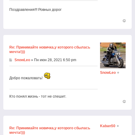
Поздравления!!! Ровных дорог
Вернут
к
началу
Re: Принимайте новичка,у которого сбылась
мечта!)))
SnowLeo
» Пн июн 28, 2021 6:50 pm
SnowLeo
Добро пожаловать!
Кто понял жизнь - тот не спешит.
Вернут
к
началу
Kaban50
Re: Принимайте новичка,у которого сбылась
мечта!)))