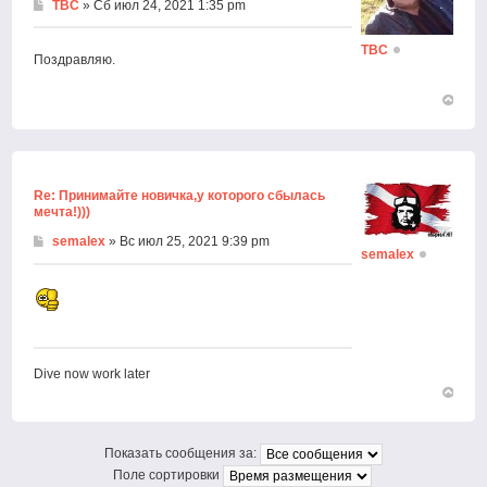
ТВС
» Сб июл 24, 2021 1:35 pm
ТВС
Поздравляю.
Вернут
к
началу
Re: Принимайте новичка,у которого сбылась
мечта!)))
semalex
» Вс июл 25, 2021 9:39 pm
semalex
Dive now work later
Вернут
к
началу
Показать сообщения за:
Поле сортировки