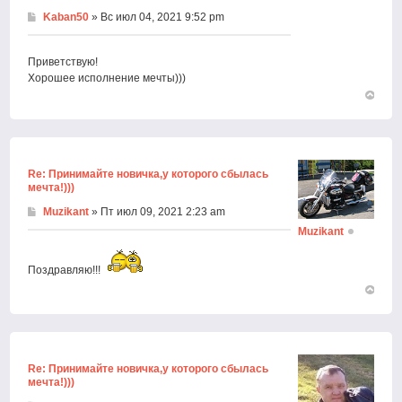
Kaban50
» Вс июл 04, 2021 9:52 pm
Приветствую!
Хорошее исполнение мечты)))
Вернут
к
началу
Re: Принимайте новичка,у которого сбылась
мечта!)))
Muzikant
» Пт июл 09, 2021 2:23 am
Muzikant
Поздравляю!!!
Вернут
к
началу
Re: Принимайте новичка,у которого сбылась
мечта!)))