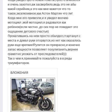
Когда увидел фото новой Рокеты,просто влюбился
и очень захотел,аж засвербило,ведь это не абы
какой серийник,а это как мне кажется что то
такое,эксклюзивное,как Астон Мартин что ли!
Когда мне его привезли,и я увидел воочию
мотоцикл ,мой мотоцикл,я радовался как
ребенок(если честно ,до сих пор не покидает это
ощущение детского счастья)
Прокатившись на нем просто обалдел,стартанул с
места и думал руки оторвутся,но нет как оказалось
руки еще крепкие!Рулится он прекрасно,и конечно
запас мощности позволяет похулиганить,вернее
грамотно уезжать от преследователей)))
Так о чем я,принимайте пожалуйста в в ряды
триумфаторов.
ВЛОЖЕНИЯ