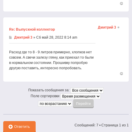
Вернут
к
началу
Дмитрий 3
Re: Выпускной коллектор
Дмитрий 3
» Сб май 28, 2022 8:14 am
Расход где то 8 - 9 литров примерно, хлопков нет
совсем. А свечи залезу гляну, как приехал то были
в нормальном состоянии. Прошивку попробую
другую поставить, интересно попробовать.
Вернут
к
началу
Показать сообщения за:
Поле сортировки
Сообщений: 7 • Страница
1
из
1
Ответить