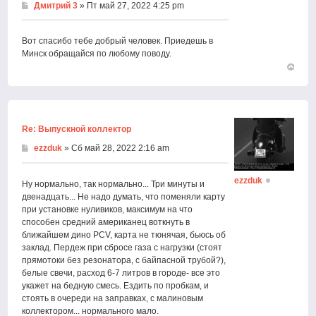
Дмитрий 3
» Пт май 27, 2022 4:25 pm
Вот спасибо тебе добрый человек. Приедешь в
Минск обращайся по любому поводу.
Вернут
к
началу
Re: Выпускной коллектор
ezzduk
» Сб май 28, 2022 2:16 am
ezzduk
Ну нормально, так нормально... Три минуты и
двенадцать... Не надо думать, что поменяли карту
при установке нуливиков, максимум на что
способен средний американец воткнуть в
ближайшем дино PCV, карта не тюнячая, бьюсь об
заклад. Пердеж при сбросе газа с нагрузки (стоят
прямотоки без резонатора, с байпасной трубой?),
белые свечи, расход 6-7 литров в городе- все это
укажет на бедную смесь. Ездить по пробкам, и
стоять в очереди на заправках, с малиновым
коллектором... нормального мало.