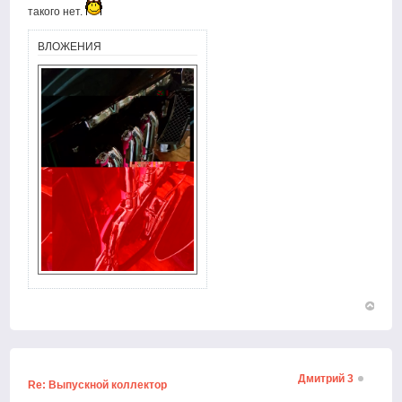
такого нет.
ВЛОЖЕНИЯ
Вернут
к
началу
Дмитрий 3
Re: Выпускной коллектор