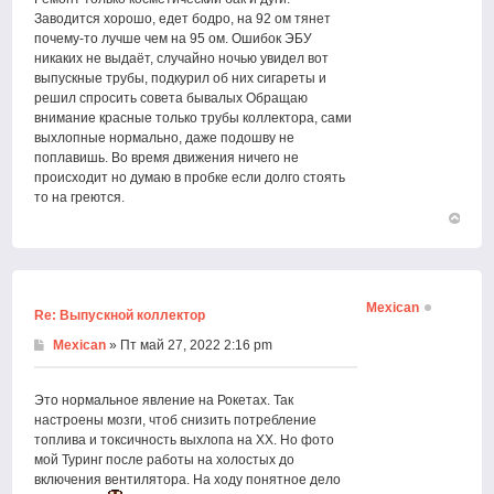
Заводится хорошо, едет бодро, на 92 ом тянет
почему-то лучше чем на 95 ом. Ошибок ЭБУ
никаких не выдаёт, случайно ночью увидел вот
выпускные трубы, подкурил об них сигареты и
решил спросить совета бывалых Обращаю
внимание красные только трубы коллектора, сами
выхлопные нормально, даже подошву не
поплавишь. Во время движения ничего не
происходит но думаю в пробке если долго стоять
то на греются.
Вернут
к
началу
Mexican
Re: Выпускной коллектор
Mexican
» Пт май 27, 2022 2:16 pm
Это нормальное явление на Рокетах. Так
настроены мозги, чтоб снизить потребление
топлива и токсичность выхлопа на ХХ. Но фото
мой Туринг после работы на холостых до
включения вентилятора. На ходу понятное дело