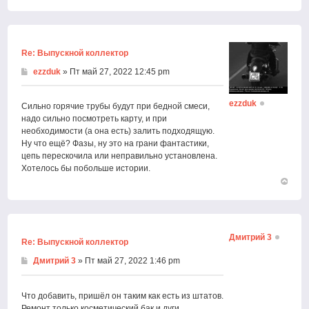
Вернут
к
началу
Re: Выпускной коллектор
ezzduk
» Пт май 27, 2022 12:45 pm
ezzduk
Сильно горячие трубы будут при бедной смеси,
надо сильно посмотреть карту, и при
необходимости (а она есть) залить подходящую.
Ну что ещё? Фазы, ну это на грани фантастики,
цепь перескочила или неправильно установлена.
Хотелось бы побольше истории.
Вернут
к
началу
Дмитрий 3
Re: Выпускной коллектор
Дмитрий 3
» Пт май 27, 2022 1:46 pm
Что добавить, пришёл он таким как есть из штатов.
Ремонт только косметический бак и дуги.