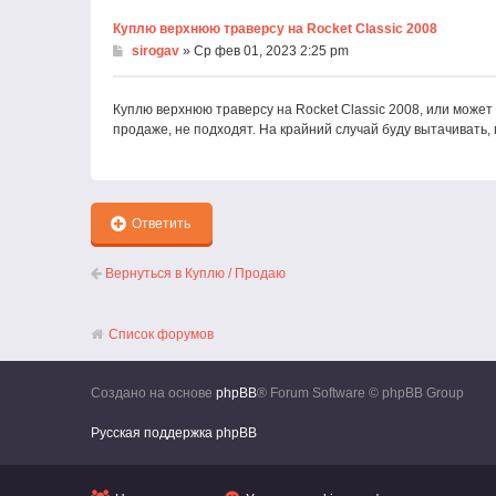
Куплю верхнюю траверсу на Rocket Classic 2008
sirogav
» Ср фев 01, 2023 2:25 pm
Куплю верхнюю траверсу на Rocket Classic 2008, или может 
продаже, не подходят. На крайний случай буду вытачивать,
Ответить
Вернуться в Куплю / Продаю
Список форумов
Создано на основе
phpBB
® Forum Software © phpBB Group
Русская поддержка phpBB