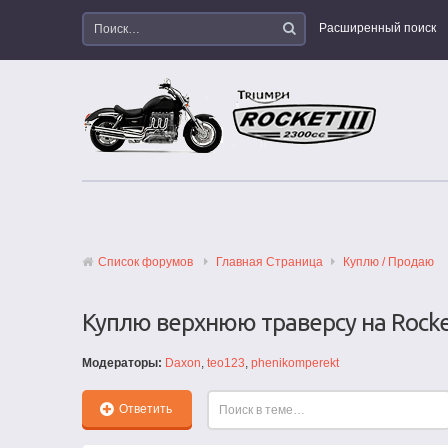
Расширенный поиск
Список форумов
Главная Страница
Куплю / Продаю
Куплю верхнюю траверсу на Rocket
Модераторы:
Daxon
,
teo123
,
phenikomperekt
Ответить