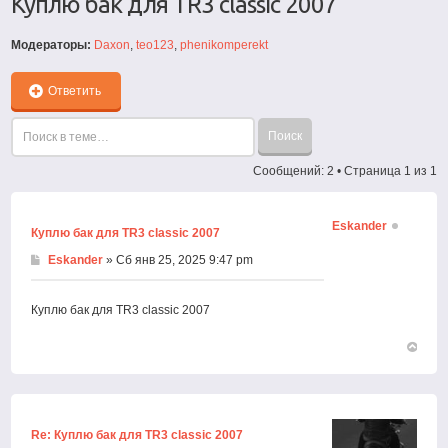
Куплю бак для TR3 classic 2007
Модераторы:
Daxon
,
teo123
,
phenikomperekt
Ответить
Сообщений: 2 • Страница
1
из
1
Eskander
Куплю бак для TR3 classic 2007
Eskander
» Сб янв 25, 2025 9:47 pm
Куплю бак для TR3 classic 2007
Вернут
к
началу
Re: Куплю бак для TR3 classic 2007