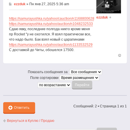
ezzduk
» Пн янв 27, 2025 5:36 am
ezzduk
https://samurayushka.ru/yahoo/cauction/n1168800628
https://samurayushka.ru/yahoo/auction/n1048232533
Сдаю явку, последние полгода никто кроме меня
пр Rocket "у не охотился. Я взял практически все,
что надо было. Бак взял новый с царапинами
https://samurayushka.ru/yahoo/auction/o1133532529
С доставкой до Читы, обошелся 17500.
Вернут
к
началу
Показать сообщения за:
Поле сортировки
Сообщений: 2 • Страница
1
из
1
Ответить
Вернуться в Куплю / Продаю