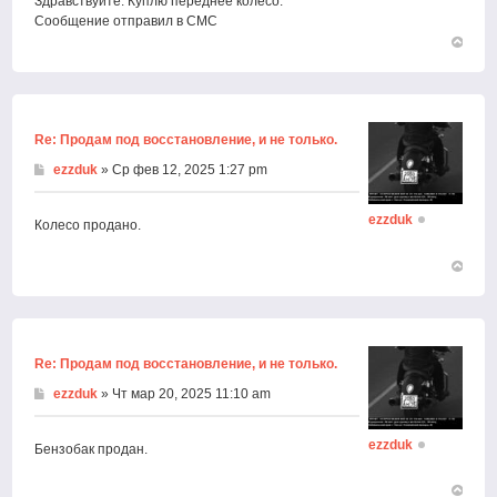
Здравствуйте. Куплю переднее колесо.
Сообщение отправил в СМС
Вернут
к
началу
Re: Продам под восстановление, и не только.
ezzduk
» Ср фев 12, 2025 1:27 pm
ezzduk
Колесо продано.
Вернут
к
началу
Re: Продам под восстановление, и не только.
ezzduk
» Чт мар 20, 2025 11:10 am
ezzduk
Бензобак продан.