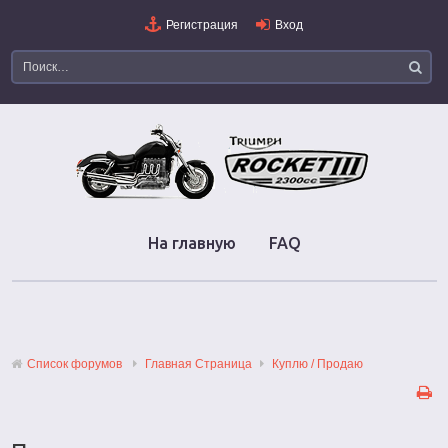
Регистрация
Вход
На главную
FAQ
Список форумов
Главная Страница
Куплю / Продаю