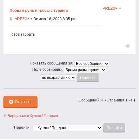
<REZG>
Продам руль и тросы с туринга
<REZG>
» Вс июл 16, 2023 8:35 pm
Готов забрать
Вернут
к
началу
Показать сообщения за:
Поле сортировки
Сообщений: 4 • Страница
1
из
1
Ответить
Вернуться в Куплю / Продаю
Перейти: