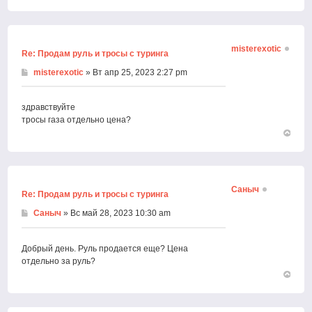
Вернут
к
началу
misterexotic
Re: Продам руль и тросы с туринга
misterexotic
» Вт апр 25, 2023 2:27 pm
здравствуйте
тросы газа отдельно цена?
Вернут
к
началу
Саныч
Re: Продам руль и тросы с туринга
Саныч
» Вс май 28, 2023 10:30 am
Добрый день. Руль продается еще? Цена
отдельно за руль?
Вернут
к
началу