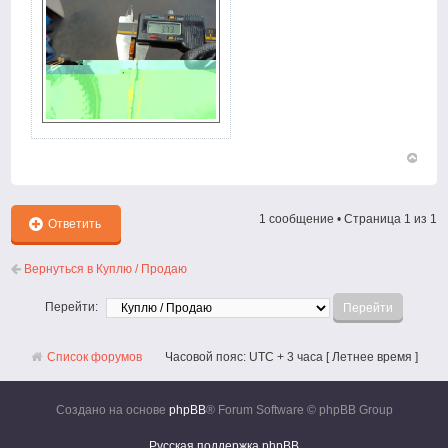
Вернут
к
началу
1 сообщение • Страница
1
из
1
Ответить
Вернуться в Куплю / Продаю
Перейти:
Список форумов
Часовой пояс: UTC + 3 часа [ Летнее время ]
Создано на основе
phpBB
® Forum Software © phpBB Group
Русская поддержка phpBB