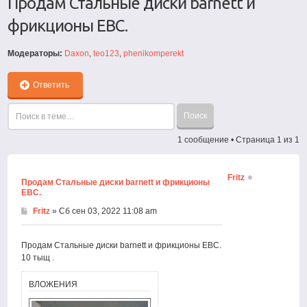
Продам Стальные диски barnett и
фрикционы EBC.
Модераторы:
Daxon
,
teo123
,
phenikomperekt
Ответить
1 сообщение • Страница
1
из
1
Fritz
Продам Стальные диски barnett и фрикционы
EBC.
Fritz
» Сб сен 03, 2022 11:08 am
Продам Стальные диски barnett и фрикционы EBC.
10 тыщ .
ВЛОЖЕНИЯ