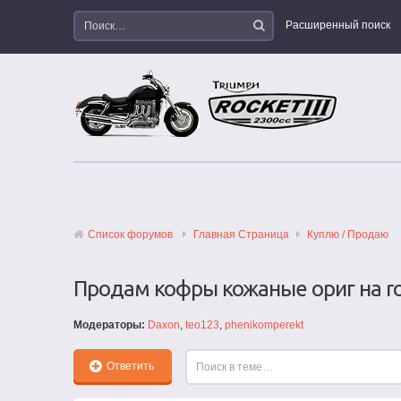
Расширенный поиск
Список форумов
Главная Страница
Куплю / Продаю
Продам кофры кожаные ориг на ro
Модераторы:
Daxon
,
teo123
,
phenikomperekt
Ответить