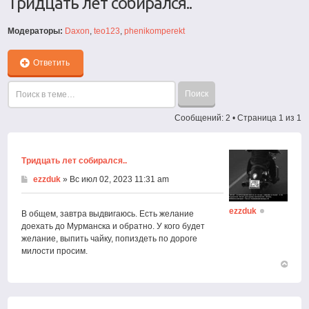
Тридцать лет собирался..
Модераторы:
Daxon
,
teo123
,
phenikomperekt
Ответить
Сообщений: 2 • Страница
1
из
1
Тридцать лет собирался..
ezzduk
» Вс июл 02, 2023 11:31 am
ezzduk
В общем, завтра выдвигаюсь. Есть желание
доехать до Мурманска и обратно. У кого будет
желание, выпить чайку, попиздеть по дороге
милости просим.
Вернут
к
началу