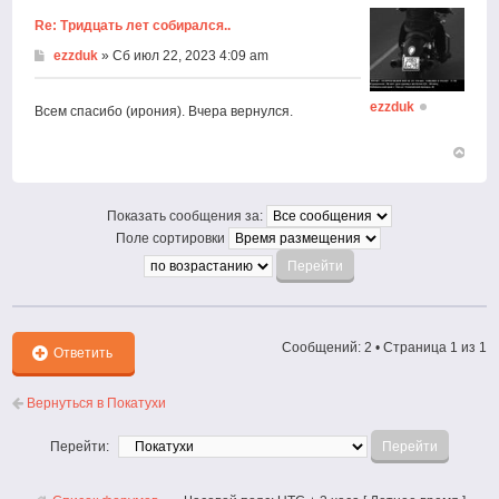
Re: Тридцать лет собирался..
ezzduk
» Сб июл 22, 2023 4:09 am
ezzduk
Всем спасибо (ирония). Вчера вернулся.
Вернут
к
началу
Показать сообщения за:
Поле сортировки
Сообщений: 2 • Страница
1
из
1
Ответить
Вернуться в Покатухи
Перейти: