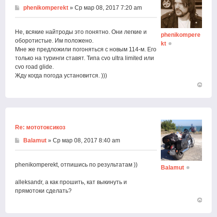
phenikomperekt
» Ср мар 08, 2017 7:20 am
Не, всякие найтроды это понятно. Они легкие и
phenikompere
оборотистые. Им положено.
kt
Мне же предложили погоняться с новым 114-м. Его
только на туринги ставят. Типа cvo ultra limited или
cvo road glide.
Жду когда погода установится. )))
Вернут
к
началу
Re: мототоксикоз
Balamut
» Ср мар 08, 2017 8:40 am
phenikomperekt, отпишись по результатам ))
Balamut
alleksandr, а как прошить, кат выкинуть и
прямотоки сделать?
Вернут