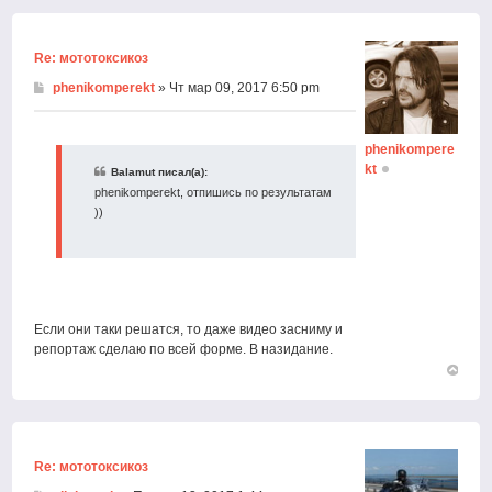
к
началу
Re: мототоксикоз
phenikomperekt
» Чт мар 09, 2017 6:50 pm
phenikompere
kt
Balamut писал(а):
phenikomperekt, отпишись по результатам
))
Если они таки решатся, то даже видео засниму и
репортаж сделаю по всей форме. В назидание.
Вернут
к
началу
Re: мототоксикоз