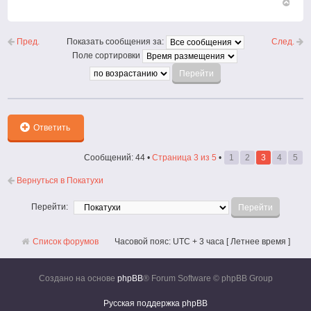
Вернут
к
началу
Пред.
След.
Показать сообщения за:
Поле сортировки
Ответить
Сообщений: 44 •
Страница
3
из
5
•
1
2
3
4
5
Вернуться в Покатухи
Перейти:
Список форумов
Часовой пояс: UTC + 3 часа [ Летнее время ]
Создано на основе
phpBB
® Forum Software © phpBB Group
Русская поддержка phpBB