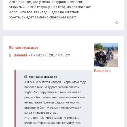
И это при том, что у меня не туринг, а классик
открытый на всю катушку. Без ката, на прямотоках
и прошито все, как надо. Ездил на штатном
рокете, он едет заметно спокойнее моего.
Вернут
к
началу
Re: мототоксикоз
Balamut
» Пн мар 06, 2017 4:43 pm
Balamut
alleksandr писал(а):
А я бы не был так уверен. В прошлом году
попался мне на дороге чел на свежем
Night-Rod, зарубились с ним несколько
раз, и я бы сказал, что пыль глотать я его
не заставил. Шел он рядом, на корпус
впереди я был. А разок и он высунулся,
когда я прозевал старт.
И это при том, что у меня не туринг, а
классик открытый на всю катушку. Без