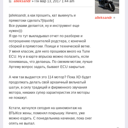
alleksandr
» Пн мар 13, 2017 1:44 am
[alleksandr, а как прошить, кат выкинуть и
alleksandr
прямотоки сделать?[/quote]
Все руками делается, ну и инструмент еще
нужен)))
Я где-то тут выкладывал отчет по разборке и
потрошению глушителей родстера, с конечной
сборкой в прямотоки. Поищи и технической ветке.
У меня классик, для него прошивок много на Tune
ECU. Ну и в карте впрыска можно полазить, если
понимаешь, что делаешь. По свежим мотам, лучше
Артему вопрос задать, бывают ECU закрытые.
А чем так выдается это 114 мотор? Пока XD будет
продолжать делать свой архаичный вильчатый
шатун, в силу традиций и фирменного звучания
мотора, никаких супер характеристик эти моторы
не покажут.
Кстати, катнулся сегодня на шиномонтаж на
ВТЫКсе жены, поменял покрышку. Ничего, уже
можно ездить. С понедельника начинаю, пока снег
опять не выпал.