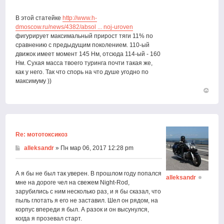
В этой статейке
http://www.h-
dmoscow.ru/news/4382/absol ... noj-uroven
фигурирует максимальный прирост тяги 11% по
сравнению с предыдущим поколением. 110-ый
движок имеет момент 145 Нм, отсюда 114-ый - 160
Нм. Сухая масса твоего туринга почти такая же,
как у него. Так что спорь на что душе угодно по
максимуму ))
Вернут
к
началу
Re: мототоксикоз
alleksandr
» Пн мар 06, 2017 12:28 pm
А я бы не был так уверен. В прошлом году попался
alleksandr
мне на дороге чел на свежем Night-Rod,
зарубились с ним несколько раз, и я бы сказал, что
пыль глотать я его не заставил. Шел он рядом, на
корпус впереди я был. А разок и он высунулся,
когда я прозевал старт.