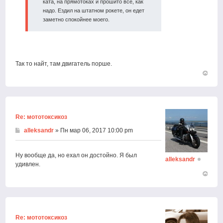
ката, на прямотоках и прошито все, как
надо. Ездил на штатном рокете, он едет
заметно спокойнее моего.
Так то найт, там двигатель порше.
Вернут
к
началу
Re: мототоксикоз
alleksandr
» Пн мар 06, 2017 10:00 pm
Ну вообще да, но ехал он достойно. Я был
alleksandr
удивлен.
Вернут
к
началу
Re: мототоксикоз