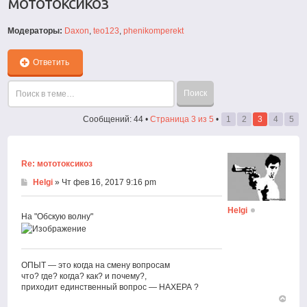
мототоксикоз
Модераторы:
Daxon
,
teo123
,
phenikomperekt
Ответить
Сообщений: 44 •
Страница
3
из
5
•
1
2
3
4
5
Re: мототоксикоз
Helgi
» Чт фев 16, 2017 9:16 pm
Helgi
На "Обскую волну"
ОПЫТ — это когда на смену вопросам
что? где? когда? как? и почему?,
приходит единственный вопрос — НАХЕРА ?