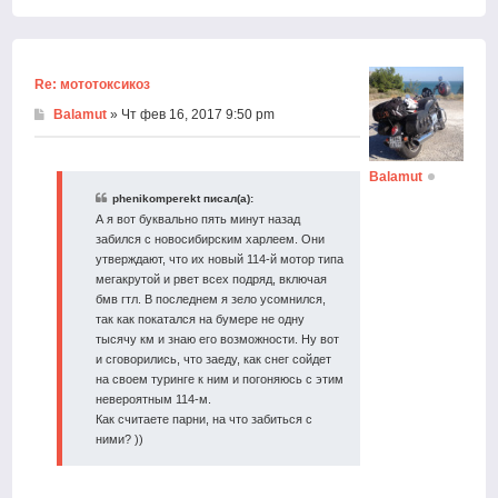
Вернут
к
началу
Re: мототоксикоз
Balamut
» Чт фев 16, 2017 9:50 pm
Balamut
phenikomperekt писал(а):
А я вот буквально пять минут назад
забился с новосибирским харлеем. Они
утверждают, что их новый 114-й мотор типа
мегакрутой и рвет всех подряд, включая
бмв гтл. В последнем я зело усомнился,
так как покатался на бумере не одну
тысячу км и знаю его возможности. Ну вот
и сговорились, что заеду, как снег сойдет
на своем туринге к ним и погоняюсь с этим
невероятным 114-м.
Как считаете парни, на что забиться с
ними? ))