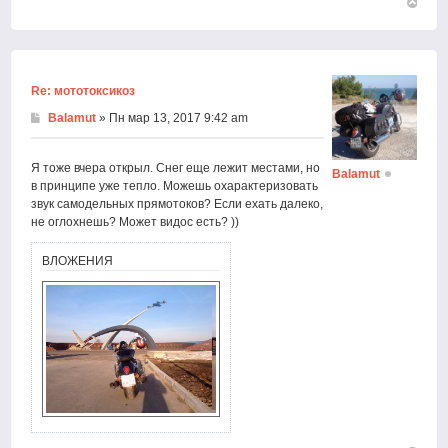
Вернут
к
началу
Re: мототоксикоз
Balamut
» Пн мар 13, 2017 9:42 am
Я тоже вчера открыл. Снег еще лежит местами, но
Balamut
в принципе уже тепло. Можешь охарактеризовать
звук самодельных прямотоков? Если ехать далеко,
не оглохнешь? Может видос есть? ))
ВЛОЖЕНИЯ