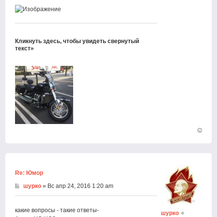
Кликнуть здесь, чтобы увидеть свернутый
текст»
Вернут
к
началу
Re: Юмор
шурко
» Вс апр 24, 2016 1:20 am
какие вопросы - такие ответы-
шурко