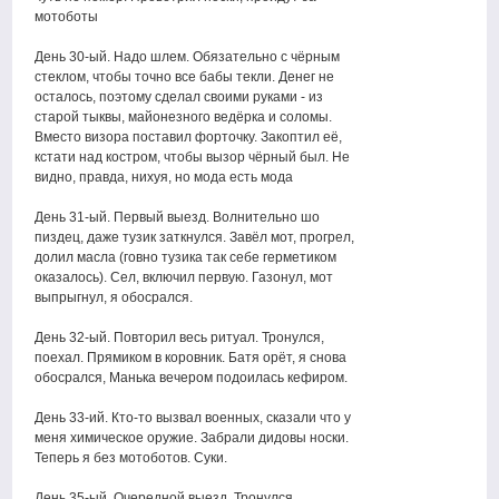
мотоботы
День 30-ый. Надо шлем. Обязательно с чёрным
стеклом, чтобы точно все бабы текли. Денег не
осталось, поэтому сделал своими руками - из
старой тыквы, майонезного ведёрка и соломы.
Вместо визора поставил форточку. Закоптил её,
кстати над костром, чтобы вызор чёрный был. Не
видно, правда, нихуя, но мода есть мода
День 31-ый. Первый выезд. Волнительно шо
пиздец, даже тузик заткнулся. Завёл мот, прогрел,
долил масла (говно тузика так себе герметиком
оказалось). Сел, включил первую. Газонул, мот
выпрыгнул, я обосрался.
День 32-ый. Повторил весь ритуал. Тронулся,
поехал. Прямиком в коровник. Батя орёт, я снова
обосрался, Манька вечером подоилась кефиром.
День 33-ий. Кто-то вызвал военных, сказали что у
меня химическое оружие. Забрали дидовы носки.
Теперь я без мотоботов. Суки.
День 35-ый. Очередной выезд. Тронулся