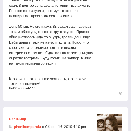
только трактор, и то потому что он никуда и не
ехал. В центре села сделал стоппи - все ахуели.
Больше всех ахуел я, потому что стоппи не
планировал, просто колесо заклинило
День 50-ый. Ну его нахуй. Выезжал ещё пару раз -
то сам обосрусь, то все в округе ахуеют. Правое
яйцо укатилось куда-то внутрь, третий день ищу.
Бабы давать так и не начали, кстати. Понял что
спортухи - это голимые понты, и нихера
интересного там нет. Сдал мот на чермет, выкупил
обратно кастрюли. Буду копить на чоппер, в кино
на таком терминатор ездил.
Кто хочет - тот ищет возможность, кто не хочет -
тот ищет причину!
8-495-005-9-555
Вернут
к
началу
Re: Юмор
phenikomperekt
» Сб фев 16, 2019 4:10 pm