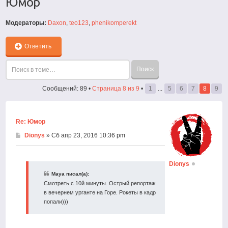
Юмор
Модераторы:
Daxon
,
teo123
,
phenikomperekt
Ответить
Сообщений: 89 •
Страница
8
из
9
•
1
...
5
6
7
8
9
Re: Юмор
Dionys
» Сб апр 23, 2016 10:36 pm
Dionys
Maya писал(а):
Смотреть с 10й минуты. Острый репортаж
в вечернем урганте на Горе. Рокеты в кадр
попали)))