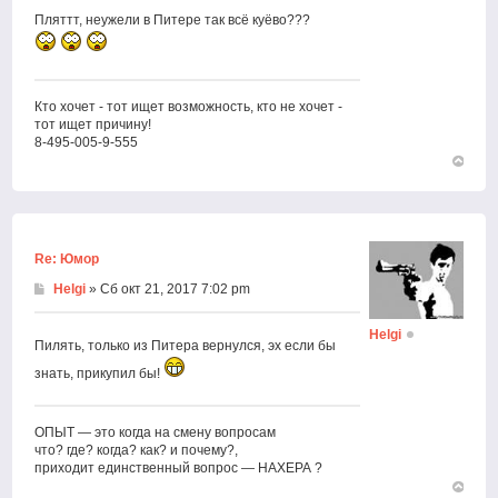
Пляттт, неужели в Питере так всё куёво???
Кто хочет - тот ищет возможность, кто не хочет -
тот ищет причину!
8-495-005-9-555
Вернут
к
началу
Re: Юмор
Helgi
» Сб окт 21, 2017 7:02 pm
Helgi
Пилять, только из Питера вернулся, эх если бы
знать, прикупил бы!
ОПЫТ — это когда на смену вопросам
что? где? когда? как? и почему?,
приходит единственный вопрос — НАХЕРА ?