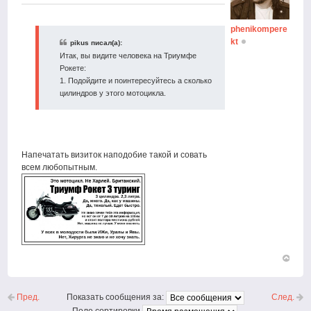
phenikompere
kt
pikus писал(а):
Итак, вы видите человека на Триумфе
Рокете:
1. Подойдите и поинтересуйтесь а сколько
цилиндров у этого мотоцикла.
Напечатать визиток наподобие такой и совать
всем любопытным.
Вернут
к
началу
Пред.
След.
Показать сообщения за: