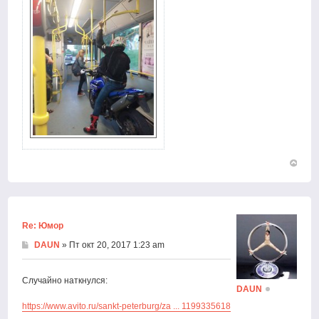
Вернут
к
началу
Re: Юмор
DAUN
» Пт окт 20, 2017 1:23 am
Случайно наткнулся:
DAUN
https://www.avito.ru/sankt-peterburg/za ... 1199335618