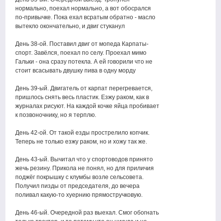
нормально, поехал нормально, а вот обосрался
по-привычке. Пока ехал всратым обратно - масло
вытекло окончательно, и двиг стуканул
День 38-ой. Поставил двиг от мопеда Карпаты-
спорт. Завёлся, поехал по селу. Проехал мимо
Гальки - она сразу потекла. А ей говорили что не
стоит всасывать двушку пива в одну морду
День 39-ый. Двигатель от карпат перегревается,
пришлось снять весь пластик. Езжу раком, как в
журналах рисуют. На каждой кочке яйца пробивает
к позвоночнику, но я терплю.
День 42-ой. От такой езды прострелило копчик.
Теперь не только езжу раком, но и хожу так же.
День 43-ый. Вычитал что у спортоводов принято
жечь резину. Прикола не понял, но для приличия
поджёг покрышку с клумбы возле сельсовета.
Получил пизды от председателя, до вечера
поливал какую-то хуернию прямостручковую.
День 46-ый. Очередной раз выехал. Смог обогнать