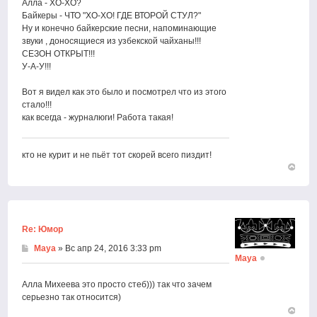
Алла - ХО-ХО?
Байкеры - ЧТО "ХО-ХО! ГДЕ ВТОРОЙ СТУЛ?"
Ну и конечно байкерские песни, напоминающие
звуки , доносящиеся из узбекской чайханы!!!
СЕЗОН ОТКРЫТ!!!
У-А-У!!!
Вот я видел как это было и посмотрел что из этого
стало!!!
как всегда - журналюги! Работа такая!
кто не курит и не пьёт тот скорей всего пиздит!
Вернут
к
началу
Re: Юмор
Maya
» Вс апр 24, 2016 3:33 pm
Maya
Алла Михеева это просто стеб))) так что зачем
серьезно так относится)