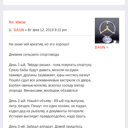
Вернут
к
началу
Re: Юмор
DAUN
» Вт фев 12, 2019 9:11 pm
Не знаю чей креатив, но это хорошо!
DAUN
Дневник сельского спортовода
День 1-ый. Твёрдо решил - пока покупать спортуху.
Сразу бабы будут давать, мозоли на руках
заживут, друганы зауважают, куры нестись начнут.
Пошёл сдал все алюминиевые кастрюли со двора,
разбил свинью-копилку, вскопал соседу гектар
огорода. Финансами, вообщем, обзавёлся
День 2-ый. Нашёл объяву - 89-ый год выпуска,
литр, бездок. Пишут что один хозяин, не падал,
ездил дед на рыбалку, а документы потеряли.
История выглядит правдоподобно, надо брать.
День 3-ий. Забрал аппарат. Домой пришлось