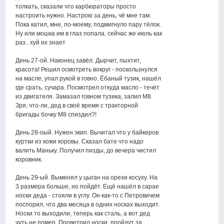
толкать, сказали что карбюраторы просто
настроить нужно. Настрою за день, чё мне там.
Пока катил, мне, по-моему, подмигнуло пару тёлок.
Ну или мошка им в глаз попала, сейчас же июль как
раз.. хуй их знает
День 27-ой. Наконец завёл. Дырчит, пыхтит,
красота! Решил осмотреть вокруг - поскользнулся
на масле, упал рукой в говно. Ёбаный тузик, нашёл
где срать, сучара. Посмотрел откуда масло - течёт
из двигателя. Замазал говном тузика, залил М8.
Зря, что-ли, дед в своё время с тракторной
бригады бочку М8 спиздил?!
День 28-оый. Нужен экип. Вычитал что у байкеров
куртки из кожи коровы. Сказал бате что надо
валить Маньку. Получил пизды, до вечера чистил
коровник.
День 29-ый. Выменял у цыган на орехи косуху. На
3 размера больше, но пойдёт. Ещё нашёл в сарае
носки деда - стояли в углу. Он как-то с Петровичем
поспорил, что два месяца в одних носках выходит.
Носки то выходили, теперь как сталь, а вот дед
чуть не помер. Проветрил носки, пройдут за