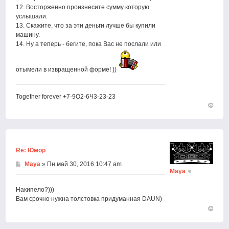
12. Восторженно произнесите сумму которую
услышали.
13. Скажите, что за эти деньги лучше бы купили
машину.
14. Ну а теперь - бегите, пока Вас не послали или
отымели в извращенной форме! ))
Together forever +7-9О2-6Ч3-23-23
Вернут
к
началу
Re: Юмор
Maya
» Пн май 30, 2016 10:47 am
Maya
Накипело?)))
Вам срочно нужна толстовка придуманная DAUN)
Вернут
к