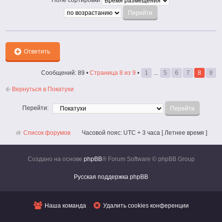
Поле сортировки
Ответить
Сообщений: 89 •
Страница
8
из
9
•
1
...
5
6
7
8
9
Вернуться в Покатухи
Перейти:
Список форумов
Часовой пояс: UTC + 3 часа [ Летнее время ]
Создано на основе
phpBB
® Forum Software © phpBB Group
Русская поддержка phpBB
Наша команда
Удалить cookies конференции