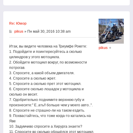
Вернут
к
началу
Re: Юмор
pikus
» Пн май 30, 2016 10:38 am
Итак, вы видите человека на Триумфе Рокете:
pikus
1. Подойдите и поинтересуйтесь а сколько
цилиндров у этого мотоцикла.
2. Обойдите мотоцикл вокруг, по возможности
потрогав.
3. Спросите, а какой объем двигателя.
4. Спросите а сколько жрет.
5. Спросите а сколько прет этот мотоцикл.
6. Спросите сколько лошадок у мотоцикла и
сколько он весит.
7. Одобрительно поднимите верхнюю губу и
произнесите:" Е..ать!! больше чем у моего авто..".
8. Спросите не страшно-ли на таком ездить.
9. Похвастайтесь, что тоже когда-то катались на
Яве
10. Задумчиво спросите а Хирурга знаете?
11. Спросите во сколько обошёлся этот мотоцикл.