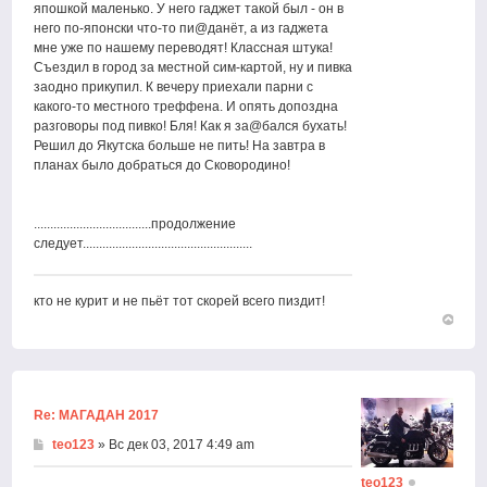
япошкой маленько. У него гаджет такой был - он в
него по-японски что-то пи@данёт, а из гаджета
мне уже по нашему переводят! Классная штука!
Съездил в город за местной сим-картой, ну и пивка
заодно прикупил. К вечеру приехали парни с
какого-то местного треффена. И опять допоздна
разговоры под пивко! Бля! Как я за@бался бухать!
Решил до Якутска больше не пить! На завтра в
планах было добраться до Сковородино!
....................................продолжение
следует....................................................
кто не курит и не пьёт тот скорей всего пиздит!
Вернут
к
началу
Re: МАГАДАН 2017
teo123
» Вс дек 03, 2017 4:49 am
teo123