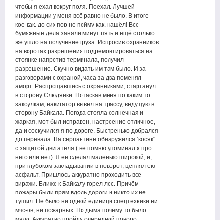
чтобы я ехал вокруг поля. Поехал. Лучшей
информации у меня всё равно не было. В итоге
кое-как, до сих пор не пойму как, нашёл! Все
бумажные дела заняли минут пять и ещё столько
же ушло на получение груза. Испросив охранников
на воротах разрешения подремонтироваться на
стоянке напротив терминала, получил
разрешение. Скучно видать им там было. И за
разговорами с охраной, часа за два поменял
аморт. Распрощавшись с охранниками, стартанул
в сторону Слюдянки. Потаскав меня по каким то
закоулкам, навигатор вывел на трассу, ведущую в
сторону Байкала. Погода стояла солнечная и
жаркая, мот был исправен, настроение отличное,
да и соскучился я по дороге. Быстренько добрался
до перевала. На серпантине обнаружился "косяк"
с защитой двигателя ( не помню упоминал я про
него или нет). Я её сделал маленько широкой, и,
при глубоком закладывании в поворот, цеплял ею
асфальт. Пришлось аккуратно проходить все
виражи. Ближе к Байкалу горел лес. Причём
пожары были прям вдоль дороги и никто их не
тушил. Не было ни одной единици спецтехники ни
мчс-ов, ни пожарных. Но дыма почему то было
мало. Аккуратно пройдя очередной поворот,