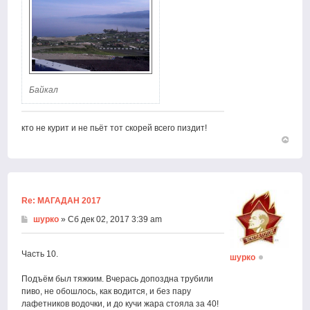
Байкал
кто не курит и не пьёт тот скорей всего пиздит!
Вернут
к
началу
Re: МАГАДАН 2017
шурко
» Сб дек 02, 2017 3:39 am
Часть 10.
шурко
Подъём был тяжким. Вчерась допоздна трубили
пиво, не обошлось, как водится, и без пару
лафетников водочки, и до кучи жара стояла за 40!