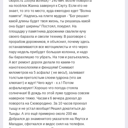
скорость 100(на волнах) - 140 кмч. Возле поворота
на посёлок Жанна завернул к Скуту. Если кто не
знает, то это то место, куда ежегодно едет "Волна
памяти". Надпись на плите мудрая - "Бог решает
какой длины будет твоя жизнь, ты решаешь какой
она будет ширины" Постоял, покурил. На
площадку у памятника дорожники свалили кучу
своего барахла и свезли технику. В разговоре с
прорабом дорожников, я объяснил, почему здесь
останавливаются все мотоциклисты и что через
пару недель прибудет большая колонна, и надо
бы барахлишко то убрать. На том и разъехались.
А вот ремонт дороги делали по каким-то
нанотехнологиям и феншуям! Снимают
километров на 5 асфальт ( не весь!), заливают
толстым-претолстым слоем гудрона (что аж
хлюпает) и ждут! Чего ждут - х.з.! Потом
асфальтируют! Хорошо что погода стояла
солнечная! В дождь по этой луже гудрона совсем
наверное тяжко. Часам к 6 вечера доехал до
поворота на Сковородино. За 10 часов проехал
тыщу и не устал вообще! Решил докатиться до
Тынды. А это ещё примерно около 200 км.
Добрался до знаменитого указателя на Якутск и
Магадан, сфоткался и видос снял на телефон.