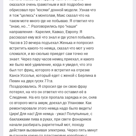
оказался очень грамотным и всё подробно мне
обрисовал про "косяки" донной модели. Узнав что
я тож "целюсь" к монголам, Макс сказал что на
таком моте много где не побываю. Я ответил что
"знаю, но...". Разговорились про "наши"
направления - Карелия, Кавказ, Европу. Я
рассказал ему всё что знал и где успел побывать.
Часов в 10 вечера подъехал Женька и попросил
встретить какого-то немца, сказал что мот у него
сломался, и во-сколько приедет сам точно не
знает. Через пару часов немец приехал, и какого
же было моё удивление, когда я увидел, что это
был тот фриц, которого я встретил на отрезке
Канск-Уссолье, который едет с женой с Берлина в
Пекин на двух гусях 77г.в.
Поздоровались. Я спросил где он свою фрау
потерял, на что он ответил что оставил её в
Слюдянке. На его гусе пропала зарядка и он, сняв
со второго мота аккум, доехал до Улановки. Как
ремонтировали этого немца надо было видеть!
Цирк! Для нас! Для немца - ужас! Полупьяные, с
баклажками пива в руках, при свете фонариков
начали разбирать раритетный мот, походу
действия вызванивая электрика. Через пять минут
вытащили какую-то пластиковую коробочку с