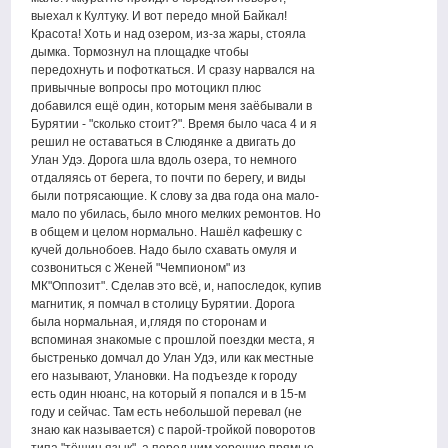
выехал к Култуку. И вот передо мной Байкал!
Красота! Хоть и над озером, из-за жары, стояла
дымка. Тормознул на площадке чтобы
передохнуть и пофоткаться. И сразу нарвался на
привычные вопросы про мотоцикл плюс
добавился ещё один, которым меня заёбывали в
Бурятии - "сколько стоит?". Время было часа 4 и я
решил не оставаться в Слюдянке а двигать до
Улан Удэ. Дорога шла вдоль озера, то немного
отдаляясь от берега, то почти по берегу, и виды
были потрясающие. К слову за два года она мало-
мало по убилась, было много мелких ремонтов. Но
в общем и целом нормально. Нашёл кафешку с
кучей дольнобоев. Надо было схавать омуля и
созвониться с Женей "Чемпионом" из
МК"Оппозит". Сделав это всё, и, напоследок, купив
магнитик, я помчал в столицу Бурятии. Дорога
была нормальная, и,глядя по сторонам и
вспоминая знакомые с прошлой поездки места, я
быстренько домчал до Улан Удэ, или как местные
его называют, Улановки. На подъезде к городу
есть один нюанс, на который я попался и в 15-м
году и сейчас. Там есть небольшой перевал (не
знаю как называется) с парой-тройкой поворотов