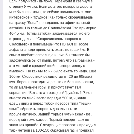
Если получится - выложу. Перекурил и свернул в
сторону Якутска. Если до этого поворота дорога
мне была знакома, то сейчас начиналось самое
интересное и трудное! Как только сворачиваешь
на трассу "Лена", попадаешь на афигительный
автобан! Но только до Соловьёвска! Это примерно
40-45 км. Потом автобан заканчивается, но его
строют дальше! Сворачиваешь направо в
Соловьёвск и понимаешь что ПОПАЛ !!! После
асфальта надо привыкать ехать по гравийке. В
самом посёлке асфальт, а иначе бы там все бы
задохнулись бы от пыли, потому что та гравийка -
это мелкий и средний щебень вперемешку с
пылюкой. Но как бы то ни было ехать то надо. Ещё
100 км! Скоростной режим стал от 20 до 60(мах)
кмч. Дорога проходит через то ли большие сопки,
то ли маленькие горы, и присутствует там
серпантин! Вот это аттракцион! Гружёный Рокет
вместе со мной весил порядка 500 кг, и, когда
едешь вниз и перед тобой поворот типа "тёщин
язык", сбросить скорость довольно таки
проблематично. Задний тормоз чуть нажал - юз,
передний тоже самое. Первый поворот сам не
знаю как прошёл. Следующие повороты проходил
так - метров за 100-150 сбрасывал газ и понижал