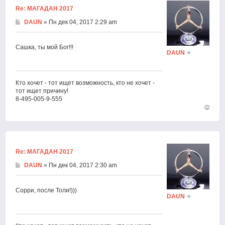
Re: МАГАДАН 2017
DAUN
» Пн дек 04, 2017 2:29 am
Сашка, ты мой Бог!!!
DAUN
Кто хочет - тот ищет возможность, кто не хочет -
тот ищет причину!
8-495-005-9-555
Вернут
к
началу
Re: МАГАДАН 2017
DAUN
» Пн дек 04, 2017 2:30 am
Сорри, после Толи!)))
DAUN