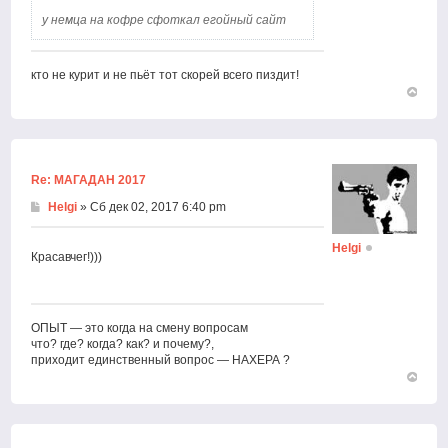
у немца на кофре сфоткал егойный сайт
кто не курит и не пьёт тот скорей всего пиздит!
Вернут
к
началу
Re: МАГАДАН 2017
Helgi
» Сб дек 02, 2017 6:40 pm
Helgi
Красавчег!)))
ОПЫТ — это когда на смену вопросам
что? где? когда? как? и почему?,
приходит единственный вопрос — НАХЕРА ?
Вернут
к
началу