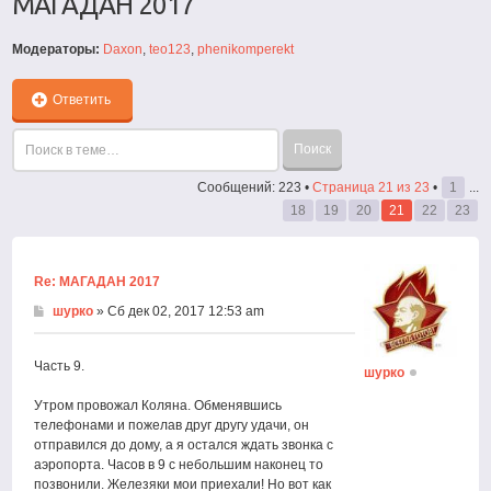
МАГАДАН 2017
Модераторы:
Daxon
,
teo123
,
phenikomperekt
Ответить
Сообщений: 223 •
Страница
21
из
23
•
1
...
18
19
20
21
22
23
Re: МАГАДАН 2017
шурко
» Сб дек 02, 2017 12:53 am
Часть 9.
шурко
Утром провожал Коляна. Обменявшись
телефонами и пожелав друг другу удачи, он
отправился до дому, а я остался ждать звонка с
аэропорта. Часов в 9 с небольшим наконец то
позвонили. Железяки мои приехали! Но вот как