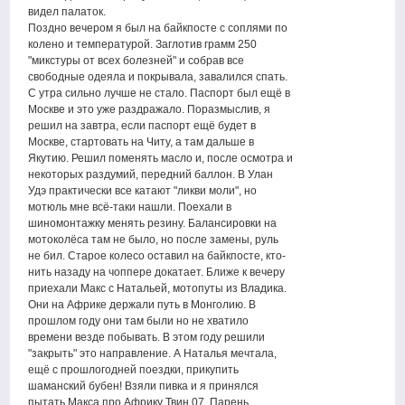
видел палаток.
Поздно вечером я был на байкпосте с соплями по
колено и температурой. Заглотив грамм 250
"микстуры от всех болезней" и собрав все
свободные одеяла и покрывала, завалился спать.
С утра сильно лучше не стало. Паспорт был ещё в
Москве и это уже раздражало. Поразмыслив, я
решил на завтра, если паспорт ещё будет в
Москве, стартовать на Читу, а там дальше в
Якутию. Решил поменять масло и, после осмотра и
некоторых раздумий, передний баллон. В Улан
Удэ практически все катают "ликви моли", но
мотюль мне всё-таки нашли. Поехали в
шиномонтажку менять резину. Балансировки на
мотоколёса там не было, но после замены, руль
не бил. Старое колесо оставил на байкпосте, кто-
нить назаду на чоппере докатает. Ближе к вечеру
приехали Макс с Натальей, мотопуты из Владика.
Они на Африке держали путь в Монголию. В
прошлом году они там были но не хватило
времени везде побывать. В этом году решили
"закрыть" это направление. А Наталья мечтала,
ещё с прошлогодней поездки, прикупить
шаманский бубен! Взяли пивка и я принялся
пытать Макса про Африку Твин 07. Парень