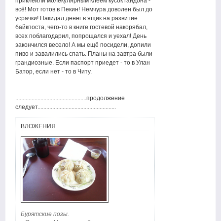
приклеили молекулярным клеем кусок гандона -
всё! Мот готов в Пекин! Немчура доволен был до
усрачки! Накидал денег в ящик на развитие
байкпоста, чего-то в книге гостевой накорябал,
всех поблагодарил, попрощался и уехал! День
закончился весело! А мы ещё посидели, допили
пиво и завалились спать. Планы на завтра были
грандиозные. Если паспорт приедет - то в Улан
Батор, если нет - то в Читу.
................................................продолжение
следует.....................................................
ВЛОЖЕНИЯ
Бурятские позы.