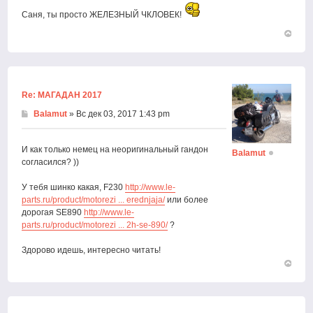
Саня, ты просто ЖЕЛЕЗНЫЙ ЧКЛОВЕК!
Вернут
к
началу
Re: МАГАДАН 2017
Balamut
» Вс дек 03, 2017 1:43 pm
И как только немец на неоригинальный гандон
Balamut
согласился? ))
У тебя шинко какая, F230
http://www.le-
parts.ru/product/motorezi ... erednjaja/
или более
дорогая SE890
http://www.le-
parts.ru/product/motorezi ... 2h-se-890/
?
Здорово идешь, интересно читать!
Вернут
к
началу