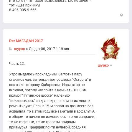
Кто хочет - тот ищет возможность, кто не хочет -
тот ищет причину!
8-495-005-9-555
Вернут
к
началу
Re: МАГАДАН 2017
шурко
» Ср дек 06, 2017 1:19 am
Часть 12.
шурко
Утро выдалось прохладным. Заглотив пару
стаканов чая, вытолкал мот со двора "Острога" и
покатил в сторону Хабаровска. Навигатор не
включал, потому как понта в нём нет - 1000 км
прямо! "Путинское шоссе" маленько
"поизносилось" за два года, но во многих местах
ремонтируют. Если в 15-м попал на два места без
асфальта, то в этом году всё закатали в асфальт. А
в общем то ничего не изменилось - те же заправки,
те же кафешки, те же красоты природы
приамурья. Траффик почти нулевой, средняя