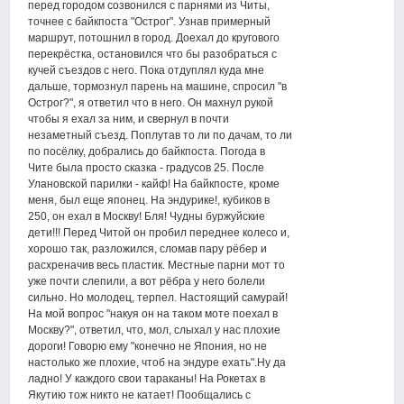
перед городом созвонился с парнями из Читы,
точнее с байкпоста "Острог". Узнав примерный
маршрут, потошнил в город. Доехал до кругового
перекрёстка, остановился что бы разобраться с
кучей съездов с него. Пока отдуплял куда мне
дальше, тормознул парень на машине, спросил "в
Острог?", я ответил что в него. Он махнул рукой
чтобы я ехал за ним, и свернул в почти
незаметный съезд. Поплутав то ли по дачам, то ли
по посёлку, добрались до байкпоста. Погода в
Чите была просто сказка - градусов 25. После
Улановской парилки - кайф! На байкпосте, кроме
меня, был еще японец. На эндурике!, кубиков в
250, он ехал в Москву! Бля! Чудны буржуйские
дети!!! Перед Читой он пробил переднее колесо и,
хорошо так, разложился, сломав пару рёбер и
расхреначив весь пластик. Местные парни мот то
уже почти слепили, а вот рёбра у него болели
сильно. Но молодец, терпел. Настоящий самурай!
На мой вопрос "накуя он на таком моте поехал в
Москву?", ответил, что, мол, слыхал у нас плохие
дороги! Говорю ему "конечно не Япония, но не
настолько же плохие, чтоб на эндуре ехать".Ну да
ладно! У каждого свои тараканы! На Рокетах в
Якутию тож никто не катает! Пообщались с