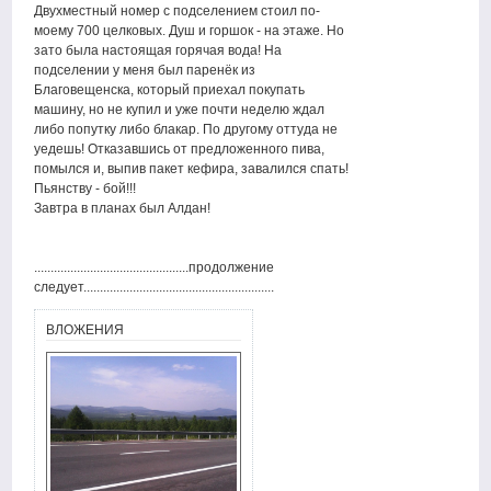
Двухместный номер с подселением стоил по-
моему 700 целковых. Душ и горшок - на этаже. Но
зато была настоящая горячая вода! На
подселении у меня был паренёк из
Благовещенска, который приехал покупать
машину, но не купил и уже почти неделю ждал
либо попутку либо блакар. По другому оттуда не
уедешь! Отказавшись от предложенного пива,
помылся и, выпив пакет кефира, завалился спать!
Пьянству - бой!!!
Завтра в планах был Алдан!
...............................................продолжение
следует..........................................................
ВЛОЖЕНИЯ