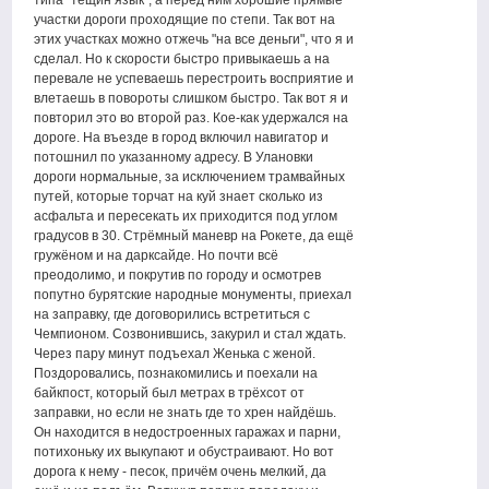
типа "тёщин язык", а перед ним хорошие прямые
участки дороги проходящие по степи. Так вот на
этих участках можно отжечь "на все деньги", что я и
сделал. Но к скорости быстро привыкаешь а на
перевале не успеваешь перестроить восприятие и
влетаешь в повороты слишком быстро. Так вот я и
повторил это во второй раз. Кое-как удержался на
дороге. На въезде в город включил навигатор и
потошнил по указанному адресу. В Улановки
дороги нормальные, за исключением трамвайных
путей, которые торчат на куй знает сколько из
асфальта и пересекать их приходится под углом
градусов в 30. Стрёмный маневр на Рокете, да ещё
гружёном и на дарксайде. Но почти всё
преодолимо, и покрутив по городу и осмотрев
попутно бурятские народные монументы, приехал
на заправку, где договорились встретиться с
Чемпионом. Созвонившись, закурил и стал ждать.
Через пару минут подъехал Женька с женой.
Поздоровались, познакомились и поехали на
байкпост, который был метрах в трёхсот от
заправки, но если не знать где то хрен найдёшь.
Он находится в недостроенных гаражах и парни,
потихоньку их выкупают и обустраивают. Но вот
дорога к нему - песок, причём очень мелкий, да