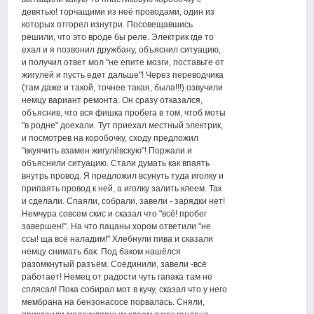
девятью! торчащими из неё проводами, один из
которых отгорел изнутри. Посовещавшись
решили, что это вроде бы реле. Электрик где то
ехал и я позвонил дружбану, объяснил ситуацию,
и получил ответ мол "не епите мозги, поставьте от
жигулей и пусть едет дальше"! Через переводчика
(там даже и такой, точнее такая, была!!!) озвучили
немцу вариант ремонта. Он сразу отказался,
объяснив, что вся фишка пробега в том, чтоб моты
"в родне" доехали. Тут приехал местный электрик,
и посмотрев на коробочку, сходу предложил
"вкуячить взамен жигулёвскую"! Поржали и
объяснили ситуацию. Стали думать как впаять
внутрь провод. Я предложил всунуть туда иголку и
припаять провод к ней, а иголку залить клеем. Так
и сделали. Спаяли, собрали, завели - зарядки нет!
Немчура совсем скис и сказал что "всё! пробег
завершен!". На что пацаны хором ответили "не
ссы! ща всё наладим!" Хлебнули пива и сказали
немцу снимать бак. Под баком нашёлся
разомкнутый разъём. Соединили, завели -всё
работает! Немец от радости чуть гапака там не
сплясал! Пока собирал мот в кучу, сказал что у него
мембрана на бензонасосе порвалась. Сняли,