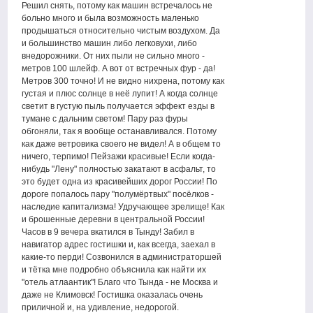
Решил снять, потому как машин встречалось не
больно много и была возможность маленько
продышаться относительно чистым воздухом. Да
и большинство машин либо легковухи, либо
внедорожники. От них пыли не сильно много -
метров 100 шлейф. А вот от встречных фур - да!
Метров 300 точно! И не видно нихрена, потому как
густая и плюс солнце в неё лупит! А когда солнце
светит в густую пыль получается эффект езды в
тумане с дальним светом! Пару раз фуры
обгоняли, так я вообще останавливался. Потому
как даже ветровика своего не видел! А в общем то
ничего, терпимо! Пейзажи красивые! Если когда-
нибудь "Лену" полностью закатают в асфальт, то
это будет одна из красивейших дорог России! По
дороге попалось пару "полумёртвых" посёлков -
наследие капитализма! Удручающее зрелище! Как
и брошенные деревни в центральной России!
Часов в 9 вечера вкатился в Тынду! Забил в
навигатор адрес гостишки и, как всегда, заехал в
какие-то перди! Созвонился в администраторшей
и тётка мне подробно объяснила как найти их
"отель атлаантик"! Благо что Тында - не Москва и
даже не Климовск! Гостишка оказалась очень
приличной и, на удивление, недорогой.