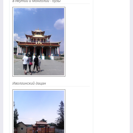
в Якутии и Монголии - бузы
Иволгинский дацан