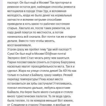
паспорт. Он был ещё в Москве! Так проторчал в
ремзоне остаток дня, наблюдая способы ремонта
мотоциклов в городе Улан Удэ, и вспоминая
молодость, когда не было денег на нормальные
запчасти и всякими хитрыми способами
приводили в хоть какое-то рабочее состояние
старые. Хватало их, после таких ремонтов, на
пару дней покатух по местности, а потом
начиналось всё сначала. Вот почти так же и парни
делали. Вместо того чтобы менять,
восстанавливали.
Утром сразу же пробил тему "где мой паспорт"!
Сука! Он был ещё в Москве! Ёб@ная почта!
Экспресс бля! Стал чесать репу чем заняться.
Парни посоветовали сгонять в сторону Баргузина
насколько хватит проездябильности мота. Так я и
сделал. Жара на улице стояла дикая! За 40! Но как
только я съехал к Байкалу, сразу замёрз. Резкий
перепад температуры! Пока искал место
остановиться аж зубы застучали! Утеплившись,
поехал неспешно дальше, любуясь красотами
Байкала. На берег было много съездов и стояло
много туристических палаток. То ли вода здесь
была теплее, то ли комаров меньше! Вот южнее,
от Слюдянки в сторону Улановки, я вообще не