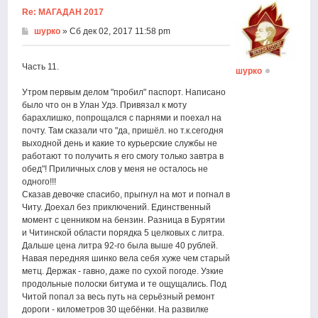
Re: МАГАДАН 2017
шурко
» Сб дек 02, 2017 11:58 pm
Часть 11.
шурко
Утром первым делом "пробил" паспорт. Написано
было что он в Улан Удэ. Привязал к моту
барахлишко, попрощался с парнями и поехал на
почту. Там сказали что "да, пришёл. но т.к.сегодня
выходной день и какие то курьерские службы не
работают то получить я его смогу только завтра в
обед"! Приличных слов у меня не осталось не
одного!!!
Сказав девочке спасибо, прыгнул на мот и погнал в
Читу. Доехал без приключений. Единственный
момент с ценником на бензин. Разница в Бурятии
и Читинской области порядка 5 целковых с литра.
Дальше цена литра 92-го была выше 40 рублей.
Навая передняя шинко вела себя хуже чем старый
метц. Держак - гавно, даже по сухой погоде. Узкие
продольные полоски битума и те ощущались. Под
Читой попал за весь путь на серьёзный ремонт
дороги - километров 30 щебёнки. На развилке