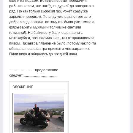
ещё и на подъём. Воткнув первую передачу и
работая газом, кое-как "доэндурил" до поворота в
ряд. Но как только сбросил газ, Рокет сразу же
зарылся передком. По ряду уже раза с третьего
добрался до гаража, потому как было уже темно а
фары забиты мухами и толком не светили
(отмазка!). На байкпосту были ещё парни с
мотоклуба и, познакомившись, мы отправились за
пивом. Назавтра планов не было, потому как почта
обещала послезавтра привезти мне загранник.
Пили пиво и общались до поздней ночи.
.............................продолжение
следует.......................................
ВЛОЖЕНИЯ