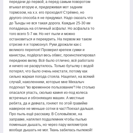
передачи до первой, а перед самым поворотом
втыкал вторую и, придерживая мот задним
тормозом, на х.х. его проходил! Стрёмно, но
другого способа я не придумал. Надо сказать что
до Тынды не вся такая дорога. Каждые 25-30 км
попадаешь на отличный асфальт. Но асфальта то
того всего 5-7 км. Но нет пыли и можно
остановиться и перекурить. На первом же таком
отрезке я и тормознул. Руки дрожали как с
великого перепоя! Проверил крепеж сумки и
канистры, подёргал весь обвес, проинспектировал
переднюю вилку. Всё было отлично, всё работало
и ничего не раскрутилось. Только бутылку с водой
потерял, что было очень некстати, потому как
сильно жаркая погода стояла. Нацепил, на всякий
случай, наколенники, которые мне Михалыч
подогнал "во временное пользование"! Не столько
опасался упасть, сколько камня из-под колеса
встречных и обгоняющих машин. А местные
ребята, да и девчата, гоняют по этой гравийке
наверное не меньше сотни в час! Поехал дальше.
Про пыль ещё расскажу. В Соловьёвске, на
заправке, напялил подшлемник чтобы пылью
поменьше дышать, но через пару километров
вообще дышать не мог. Ткань забилась пылюкой!