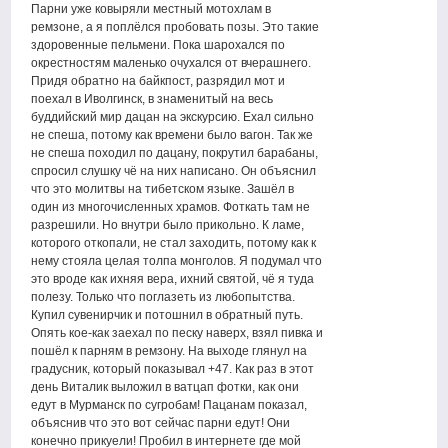
Парни уже ковыряли местный мотохлам в
ремзоне, а я поплёлся пробовать позы. Это такие
здоровенные пельмени. Пока шарохался по
окрестностям маленько очухался от вчерашнего.
Придя обратно на байкпост, разрядил мот и
поехал в Иволгинск, в знаменитый на весь
буддийский мир дацан на экскурсию. Ехал сильно
не спеша, потому как времени было вагон. Так же
не спеша походил по дацану, покрутил барабаны,
спросил слушку чё на них написано. Он объяснил
что это молитвы на тибетском языке. Зашёл в
один из многочисленных храмов. Фоткать там не
разрешили. Но внутри было прикольно. К ламе,
которого откопали, не стал заходить, потому как к
нему стояла целая толпа монголов. Я подумал что
это вроде как ихняя вера, ихний святой, чё я туда
полезу. Только что поглазеть из любопытства.
Купил сувенирчик и потошнил в обратный путь.
Опять кое-как заехал по песку наверх, взял пивка и
пошёл к парням в ремзону. На выходе глянул на
градусник, который показывал +47. Как раз в этот
день Виталик выложил в ватцап фотки, как они
едут в Мурманск по сугробам! Пацанам показал,
объяснив что это вот сейчас парни едут! Они
конечно прикуели! Пробил в интернете где мой