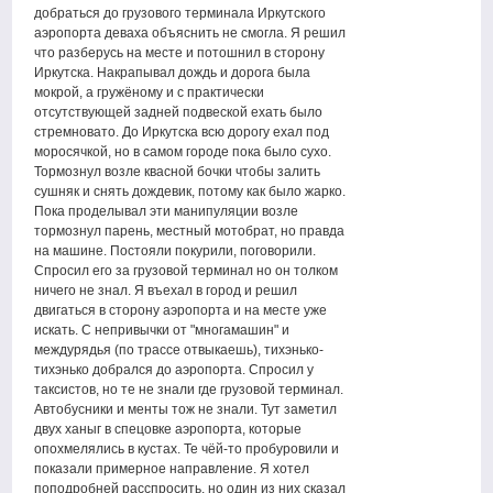
добраться до грузового терминала Иркутского
аэропорта деваха объяснить не смогла. Я решил
что разберусь на месте и потошнил в сторону
Иркутска. Накрапывал дождь и дорога была
мокрой, а гружёному и с практически
отсутствующей задней подвеской ехать было
стремновато. До Иркутска всю дорогу ехал под
моросячкой, но в самом городе пока было сухо.
Тормознул возле квасной бочки чтобы залить
сушняк и снять дождевик, потому как было жарко.
Пока проделывал эти манипуляции возле
тормознул парень, местный мотобрат, но правда
на машине. Постояли покурили, поговорили.
Спросил его за грузовой терминал но он толком
ничего не знал. Я въехал в город и решил
двигаться в сторону аэропорта и на месте уже
искать. С непривычки от "многамашин" и
междурядья (по трассе отвыкаешь), тихэнько-
тихэнько добрался до аэропорта. Спросил у
таксистов, но те не знали где грузовой терминал.
Автобусники и менты тож не знали. Тут заметил
двух ханыг в спецовке аэропорта, которые
опохмелялись в кустах. Те чёй-то пробуровили и
показали примерное направление. Я хотел
поподробней расспросить, но один из них сказал