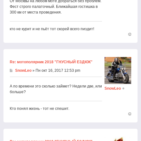
От Москвы на любом моте добраться без проблем.
Фест строго палаточный. Ближайшая гостишка в
300 км от места проведения.
кто не курит и не пьёт тот скорей всего пиздит!
Вернут
к
началу
Re: мотополярник 2018 "ГНУСНЫЙ ЕЗДЮК"
SnowLeo
» Пн окт 16, 2017 12:53 pm
А по времени это сколько займет? Недели две, или
SnowLeo
больше?
Кто понял жизнь - тот не спешит.
Вернут
к
началу