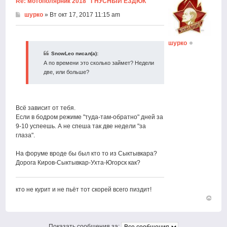
Re: мотополярник 2018 "ГНУСНЫЙ ЕЗДЮК"
шурко
» Вт окт 17, 2017 11:15 am
шурко
SnowLeo писал(а):
А по времени это сколько займет? Недели
две, или больше?
Всё зависит от тебя.
Если в бодром режиме "туда-там-обратно" дней за
9-10 успеешь. А не спеша так две недели "за
глаза".
На форуме вроде бы был кто то из Сыктывкара?
Дорога Киров-Сыктывкар-Ухта-Югорск как?
кто не курит и не пьёт тот скорей всего пиздит!
Вернут
к
началу
Показать сообщения за: