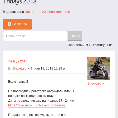
Tridays 2018
Модераторы:
Daxon
,
teo123
,
phenikomperekt
Ответить
Сообщений: 9 • Страница
1
из
1
Tridays 2018
SnowLeo
» Пт янв 19, 2018 12:29 pm
Всем привет!
SnowLeo
На новогодней рокетовке обсуждали планы
поездки на Tridays в этом году.
Даты проведения уже написаны: 17 - 24 июня.
https://www.newchurch.at/englisch/news/
Предлагаю здесь обсудить детали и кто