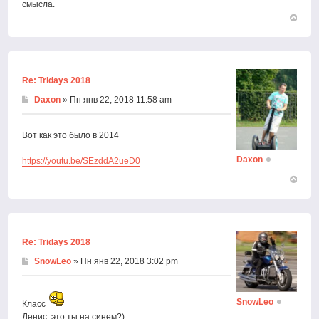
смысла.
Вернут
к
началу
Re: Tridays 2018
Daxon
» Пн янв 22, 2018 11:58 am
Вот как это было в 2014
Daxon
https://youtu.be/SEzddA2ueD0
Вернут
к
началу
Re: Tridays 2018
SnowLeo
» Пн янв 22, 2018 3:02 pm
SnowLeo
Класс
Денис, это ты на синем?)