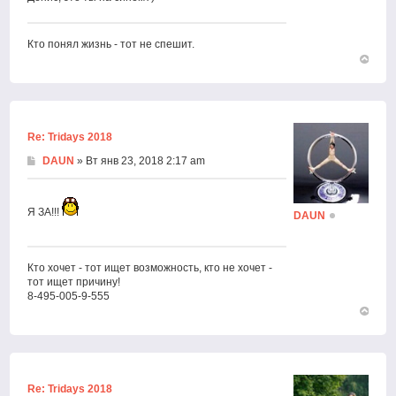
Кто понял жизнь - тот не спешит.
Вернут
к
началу
Re: Tridays 2018
DAUN
» Вт янв 23, 2018 2:17 am
Я ЗА!!!
DAUN
Кто хочет - тот ищет возможность, кто не хочет -
тот ищет причину!
8-495-005-9-555
Вернут
к
началу
Re: Tridays 2018