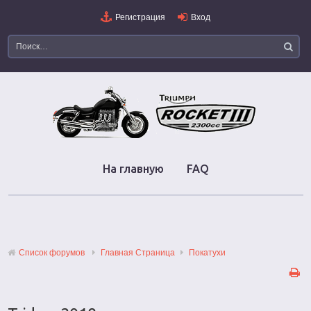
Регистрация
Вход
На главную
FAQ
Список форумов
Главная Страница
Покатухи