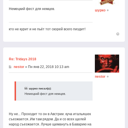
Немецкий фест для немцев.
шурко
кто не курит и не пьёт тот скорей всего пиздит!
Вернут
к
началу
Re: Tridays 2018
nestor
» Пн янв 22, 2018 10:13 am
nestor
шурко писал(а):
Немецкий фест для немцев.
Ну не... Проходит то он в Австрии. куча итальяшек
съезжается..Им там рядом. Да и со всех щелей
народ съезжается. Лучше щемануть в Баварию на