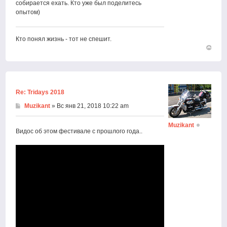
собирается ехать. Кто уже был поделитесь
опытом)
Кто понял жизнь - тот не спешит.
Вернут
к
началу
Re: Tridays 2018
Muzikant
» Вс янв 21, 2018 10:22 am
Muzikant
Видос об этом фестивале с прошлого года..