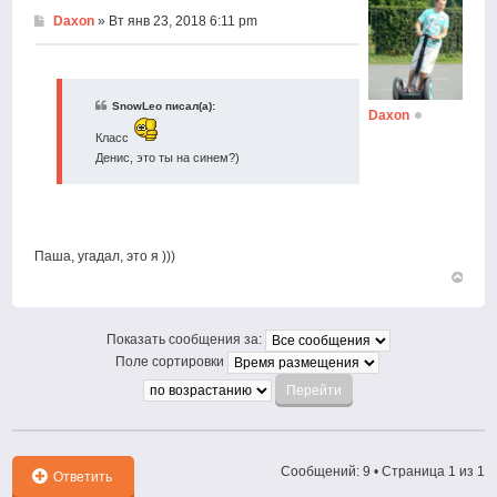
Daxon
» Вт янв 23, 2018 6:11 pm
SnowLeo писал(а):
Daxon
Класс
Денис, это ты на синем?)
Паша, угадал, это я )))
Вернут
к
началу
Показать сообщения за:
Поле сортировки
Сообщений: 9 • Страница
1
из
1
Ответить