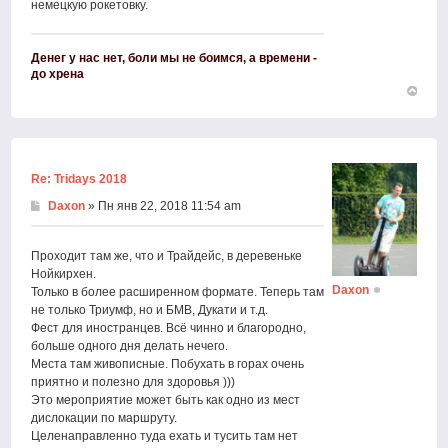
немецкую рокетовку.
Денег у нас нет, боли мы не боимся, а времени -
до хрена
Вернут
к
началу
Re: Tridays 2018
Daxon
» Пн янв 22, 2018 11:54 am
Проходит там же, что и Трайдейс, в деревеньке
Нойкирхен.
Daxon
Только в более расширенном формате. Теперь там
не только Триумф, но и БМВ, Дукати и т.д.
Фест для иностранцев. Всё чинно и благородно,
больше одного дня делать нечего.
Места там живописные. Побухать в горах очень
приятно и полезно для здоровья )))
Это мероприятие может быть как одно из мест
дислокации по маршруту.
Целенаправленно туда ехать и тусить там нет