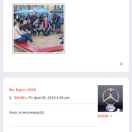
Вернут
к
началу
Re: Брест-2018
DAUN
» Пт фев 09, 2018 6:45 pm
Ахах, в песочнице))))
DAUN