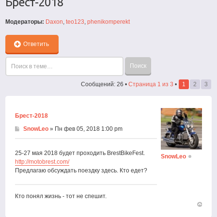
Брест-2018
Модераторы:
Daxon
,
teo123
,
phenikomperekt
Ответить
Сообщений: 26 •
Страница
1
из
3
•
1
2
3
Брест-2018
SnowLeo
» Пн фев 05, 2018 1:00 pm
25-27 мая 2018 будет проходить BrestBikeFest.
SnowLeo
http://motobrest.com/
Предлагаю обсуждать поездку здесь. Кто едет?
Кто понял жизнь - тот не спешит.
Вернут