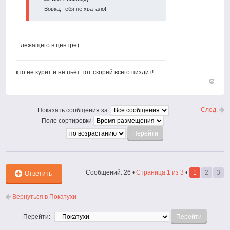
Вовка, тебя не хватало!
...лежащего в центре)
кто не курит и не пьёт тот скорей всего пиздит!
Вернут
к
началу
След.
Показать сообщения за:
Поле сортировки
Сообщений: 26 •
Страница
1
из
3
•
1
2
3
Ответить
Вернуться в Покатухи
Перейти: