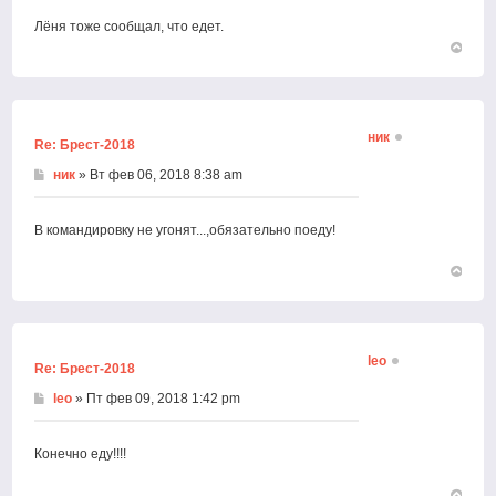
Лёня тоже сообщал, что едет.
Вернут
к
началу
ник
Re: Брест-2018
ник
» Вт фев 06, 2018 8:38 am
В командировку не угонят...,обязательно поеду!
Вернут
к
началу
leo
Re: Брест-2018
leo
» Пт фев 09, 2018 1:42 pm
Конечно еду!!!!