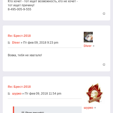
Кто хочет - тот ищет возможность, кто не хочет -
тот ищет причину!
8-495-005-9-555
Вернут
к
началу
Re: Брест-2018
Diver
» Пт фев 09, 2018 9:23 pm
Diver
Вовка, тебя не хватало!
Вернут
к
началу
Re: Брест-2018
шурко
» Пт фев 09, 2018 11:54 pm
шурко
Diver писал(а):