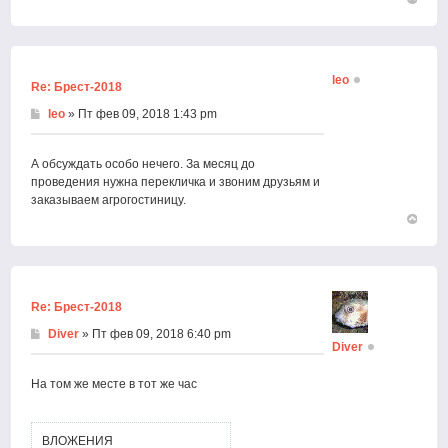
Вернут
к
началу
leo
Re: Брест-2018
leo
» Пт фев 09, 2018 1:43 pm
А обсуждать особо нечего. За месяц до
проведения нужна перекличка и звоним друзьям и
заказываем агрогостиницу.
Вернут
к
началу
Re: Брест-2018
Diver
» Пт фев 09, 2018 6:40 pm
Diver
На том же месте в тот же час
ВЛОЖЕНИЯ