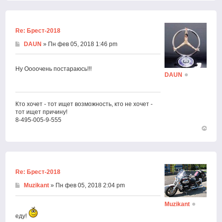
к
началу
Re: Брест-2018
DAUN
» Пн фев 05, 2018 1:46 pm
Ну Оооочень постараюсь!!!
DAUN
Кто хочет - тот ищет возможность, кто не хочет -
тот ищет причину!
8-495-005-9-555
Вернут
к
началу
Re: Брест-2018
Muzikant
» Пн фев 05, 2018 2:04 pm
Muzikant
еду!