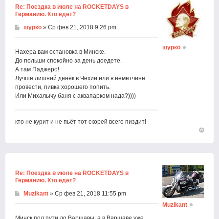
Re: Поездка в июле на ROCKETDAYS в
Германию. Кто едет?
шурко
» Ср фев 21, 2018 9:26 pm
шурко
Нахера вам остановка в Минске.
До польши спокойно за день доедете.
А там Паджеро!
Лучше лишний денёк в Чехии или в неметчине
провести, пивка хорошего попить.
Или Михалычу баня с аквапарком нада?))))
кто не курит и не пьёт тот скорей всего пиздит!
Вернут
к
началу
Re: Поездка в июле на ROCKETDAYS в
Германию. Кто едет?
Muzikant
» Ср фев 21, 2018 11:55 pm
Muzikant
Минск пол пути до Варшавы, а в Варшаве уже