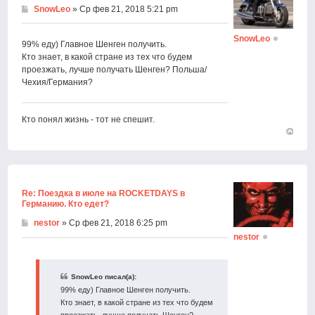
SnowLeo
» Ср фев 21, 2018 5:21 pm
SnowLeo
99% еду) Главное Шенген получить.
Кто знает, в какой стране из тех что будем
проезжать, лучше получать Шенген? Польша/
Чехия/Германия?
Кто понял жизнь - тот не спешит.
Вернут
к
началу
Re: Поездка в июле на ROCKETDAYS в
Германию. Кто едет?
nestor
» Ср фев 21, 2018 6:25 pm
nestor
SnowLeo писал(а):
99% еду) Главное Шенген получить.
Кто знает, в какой стране из тех что будем
проезжать, лучше получать Шенген?