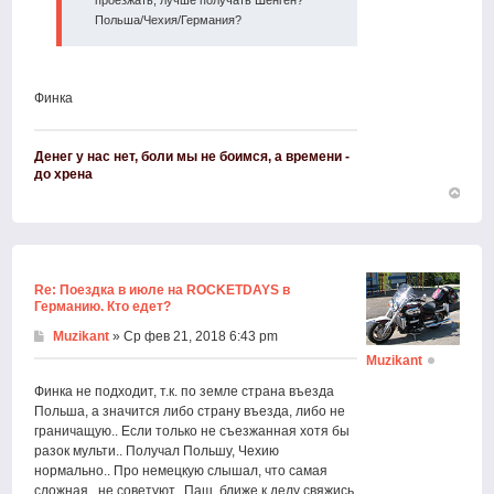
Польша/Чехия/Германия?
Финка
Денег у нас нет, боли мы не боимся, а времени -
до хрена
Вернут
к
началу
Re: Поездка в июле на ROCKETDAYS в
Германию. Кто едет?
Muzikant
» Ср фев 21, 2018 6:43 pm
Muzikant
Финка не подходит, т.к. по земле страна въезда
Польша, а значится либо страну въезда, либо не
граничащую.. Если только не съезжанная хотя бы
разок мульти.. Получал Польшу, Чехию
нормально.. Про немецкую слышал, что самая
сложная.. не советуют.. Паш, ближе к делу свяжись