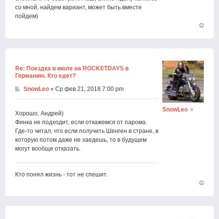
со мной, найдем вариант, может быть вместе
пойдем)
Вернут
к
началу
Re: Поездка в июле на ROCKETDAYS в
Германию. Кто едет?
SnowLeo
» Ср фев 21, 2018 7:00 pm
SnowLeo
Хорошо, Андрей)
Финка не подходит, если откажемся от парома.
Где-то читал, что если получить Шенген в стране, в
которую потом даже не заедешь, то в будущем
могут вообще отказать.
Кто понял жизнь - тот не спешит.
Вернут
к
началу