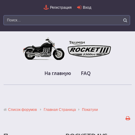
Регистрация
Вход
На главную
FAQ
Список форумов
Главная Страница
Покатухи