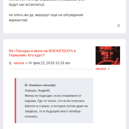
будут нас встречать))
но опять же да, маршрут еще на обсуждении
вариантов)
Вернут
к
началу
Re: Поездка в июле на ROCKETDAYS в
Германию. Кто едет?
nestor
» Чт фев 22, 2018 10:18 am
nestor
SnowLeo писал(а):
Хорошо, Андрей)
Финка не подходит, если откажемся от
парома. Где-то читал, что если получить
Шенген в стране, в которую потом даже не
заедешь, то в будущем могут вообще
отказать.