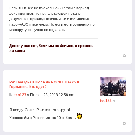
Если ты в нее не въехал, но был там в период
действия визы то при следующей подаче
документов прикладываешь чеки с гостиницы/
паром/АЗС и все норм. Но если есть сомнения по
маршруту то лучше не подавать.
Денег у нас нет, боли мы не боимся, а времени -
до хрена
Вернут
к
началу
Re: Поездка в июле на ROCKETDAYS в
Германию. Кто едет?
teo123
» Пт фев 23, 2018 12:58 am
teo123
Я поеду. Сотня Рокетов - это круто!
Хорошо бы с России мотов 10 собрать
Вернут
к