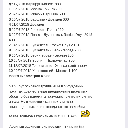
день дата маршрут километров
1
08/07/2018 Москва - Минск 700
2
09/07/2018 Минск - Варшава 600
3
10/07/2018 Варшава - Дрезден 600
4
11/07/2018 Дрезден
5
12/07/2018 Дрезден - Прага 150
6
13/07/2018 Прага – Луизенталь Rocket Days 2018
400
7
14/07/2018 Луизенталь Rocket Days 2018
8
15/07/2018 Луизенталь - Вернигероде 200
9
16/07/2018 Вернигероде - Берлин 250
10
17/07/2018 Берлин - Травемюнде 300
11
18/07/2018 Травемюнде - Хельсинский паром
12
19/07/2018 Хельсинский - Москва 1.100
Всего километров 4.300
Маршрут основной группы еще в обсуждении..
пока так, хотя есть еще предложение вернуться
обратно без парома, а примерно тем-же путём что
и туда. Ну и конечно к маршруту можно
присоединяться или отсоединяться на любом
этапе, главное затусить на ROCKETDAYS
Идейный вдохновитель поездки - Виталий (на