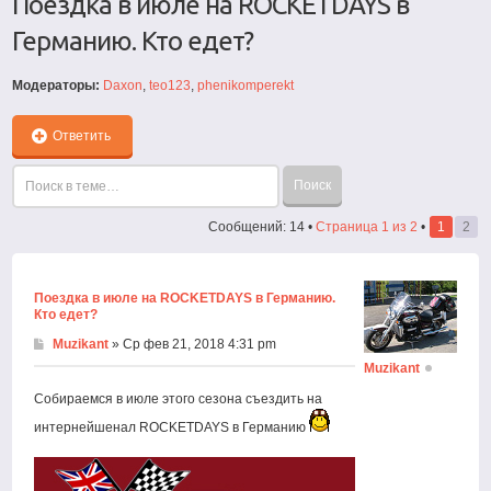
Поездка в июле на ROCKETDAYS в
Германию. Кто едет?
Модераторы:
Daxon
,
teo123
,
phenikomperekt
Ответить
Сообщений: 14 •
Страница
1
из
2
•
1
2
Поездка в июле на ROCKETDAYS в Германию.
Кто едет?
Muzikant
» Ср фев 21, 2018 4:31 pm
Muzikant
Собираемся в июле этого сезона съездить на
интернейшенал ROCKETDAYS в Германию