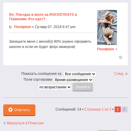
началу
Re: Поездка в июле на ROCKETDAYS в
Германию. Кто едет?
Floodplain
» Ср мар 07, 2018 6:47 pm
Запишите меня с женой))) 90% (нужно оформить
шенген и если не будет форс-мажоров)
Floodplain
Вернут
к
началу
След.
Показать сообщения за:
Поле сортировки
Сообщений: 14 •
Страница
1
из
2
•
1
2
Ответить
Вернуться в Покатухи