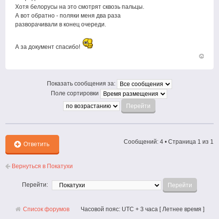
Хотя белорусы на это смотрят сквозь пальцы.
А вот обратно - поляки меня два раза
разворачивали в конец очереди.
А за документ спасибо!
Вернут
к
началу
Показать сообщения за:
Поле сортировки
Сообщений: 4 • Страница
1
из
1
Ответить
Вернуться в Покатухи
Перейти:
Список форумов
Часовой пояс: UTC + 3 часа [ Летнее время ]