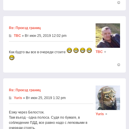
Вернут
к
началу
Re: Проезд границ
ТВС
» Вт июн 25, 2019 12:02 pm
ТВС
Как будто вы все в очереди стоите
Вернут
к
началу
Re: Проезд границ
Yuris
» Вт июн 25, 2019 1:32 pm
Езжу через Белосток.
Yuris
Там въезд - одна полоса. Судя по бумаге, в
соблюдение ПДД, все равно надо с легковыми в
очереди стоять.