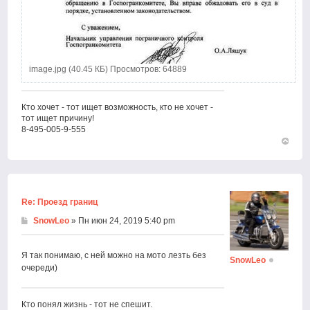
image.jpg (40.45 КБ) Просмотров: 64889
Кто хочет - тот ищет возможность, кто не хочет -
тот ищет причину!
8-495-005-9-555
Вернут
к
началу
Re: Проезд границ
SnowLeo
» Пн июн 24, 2019 5:40 pm
Я так понимаю, с ней можно на мото лезть без
SnowLeo
очереди)
Кто понял жизнь - тот не спешит.