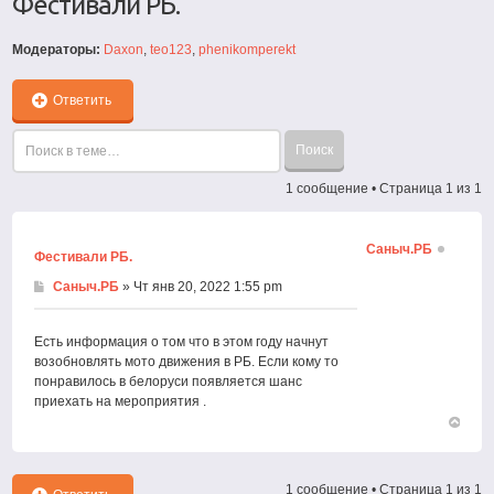
Фестивали РБ.
Модераторы:
Daxon
,
teo123
,
phenikomperekt
Ответить
1 сообщение • Страница
1
из
1
Саныч.РБ
Фестивали РБ.
Саныч.РБ
» Чт янв 20, 2022 1:55 pm
Есть информация о том что в этом году начнут
возобновлять мото движения в РБ. Если кому то
понравилось в белоруси появляется шанс
приехать на мероприятия .
Вернут
к
началу
1 сообщение • Страница
1
из
1