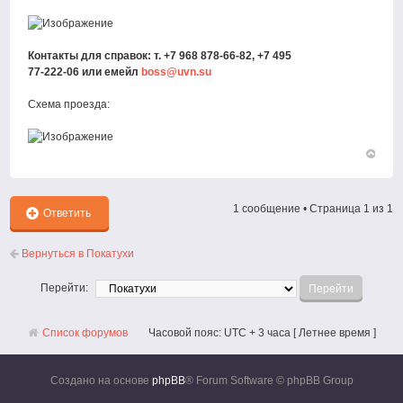
Контакты для справок: т. +7 968 878-66-82, +7 495
77-222-06 или емейл
boss@uvn.su
Схема проезда:
Вернут
к
началу
1 сообщение • Страница
1
из
1
Ответить
Вернуться в Покатухи
Перейти:
Список форумов
Часовой пояс: UTC + 3 часа [ Летнее время ]
Создано на основе
phpBB
® Forum Software © phpBB Group